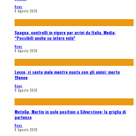
News
8 Agosto 2026
Spagna, controlli in vigore per arrivi da Italia. Media:
“Possibili anche su intero volo”
News
8 Agosto 2026
Lecce, si sente male mentre nuota con gli amici: morto
19enne
News
8 Agosto 2026
MotoGp, Martin in pole position a Silverstone: la griglia di
partenza
News
8 Agosto 2026