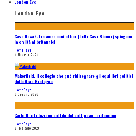
London Eye
London Eye
Caso Nowak: tre americani al bar (della Casa Bianca) spiegano
la civiltà ai britannici
HomePage
6 Giugno 2026
Makerfield, il collegio che può ridisegnare gli equilibri politici
della Gran Bretagna
HomePage
3 Giugno 2026
Carlo III e la lezione sottile del soft power britannico
HomePage
21 Maggio 2026