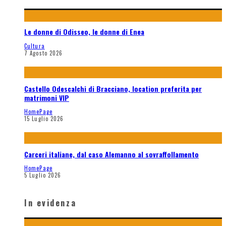
Le donne di Odisseo, le donne di Enea
Cultura
7 Agosto 2026
Castello Odescalchi di Bracciano, location preferita per
matrimoni VIP
HomePage
15 Luglio 2026
Carceri italiane, dal caso Alemanno al sovraffollamento
HomePage
5 Luglio 2026
In evidenza