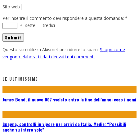
Sito web
Per inserire il commento devi rispondere a questa domanda:
*
+
sette
=
tredici
Questo sito utilizza Akismet per ridurre lo spam.
Scopri come
vengono elaborati i dati derivati dai commenti
.
LE ULTIMISSIME
James Bond, il nuovo 007 svelato entro la fine dell’anno: ecco i nomi
Spagna, controlli in vigore per arrivi da Italia. Media: “Possibili
anche su intero volo”