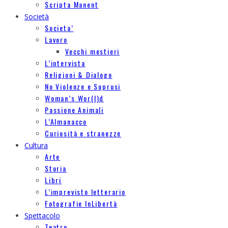
Scripta Manent
Società
Societa’
Lavoro
Vecchi mestieri
L’intervista
Religioni & Dialogo
No Violenze e Soprusi
Woman’s Wor(l)d
Passione Animali
L’Almanacco
Curiosità e stranezze
Cultura
Arte
Storia
Libri
L’imprevisto letterario
Fotografie InLibertà
Spettacolo
Teatro