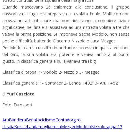
stretto controllo della squadra della maglia rosa.
Quando mancavano 26 chilometri alla conclusione, il gruppo
riassorbiva la fuga e si preparava alla volata finale. Molti corridori
provavano ad anticipare ma non riuscivano a compiere azioni
significative; nel finale si assisteva ad una ristretta volata a tre che
valeva la prima posizione. Si imponeva Sacha Modolo, non senza
poche difficoltà, battendo Giacomo Nizzola e Luca Mezgec.
Per Modolo arriva un altro importante successo in questa edizione
del Giro; la sua volata era potente e veniva lanciata al punto
giusto. In classifica generale nulla variava tra i big.
Classifica di tappa: 1-Modolo 2- Nizzolo 3- Mezgec
Classifica generale: 1- Contador 2- Landa +4’02” 3- Aru +4’52”
di
Yuri Casciato
Foto: Eurosport
Aru
Bandiera
Berlato
ciclismo
Contador
giro
d'italia
Keisse
Landa
maglia rosa
Mezgec
Modolo
Nizzolo
tappa 17