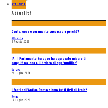
Attualità
Attualità
Ceuta, cosa è veramente successo e perché?
Attualità
3 Agosto 2026
IA: il Parlamento Europeo ha approvato misure di
semplificazione e il divieto di app ‘nudifier’
Europa
29 Luglio 2026
I fasti dell’Antica Roma: siamo tutti figli di Troia?
Roma
17 Luglio 2026