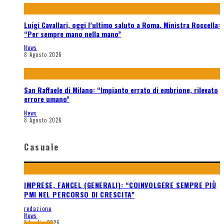
Luigi Cavallari, oggi l’ultimo saluto a Roma. Ministra Roccella:
“Per sempre mano nella mano”
News
8 Agosto 2026
San Raffaele di Milano: “Impianto errato di embrione, rilevato
errore umano”
News
8 Agosto 2026
Casuale
IMPRESE, FANCEL (GENERALI): “COINVOLGERE SEMPRE PIÙ
PMI NEL PERCORSO DI CRESCITA”
redazione
News
1 Luglio 2026