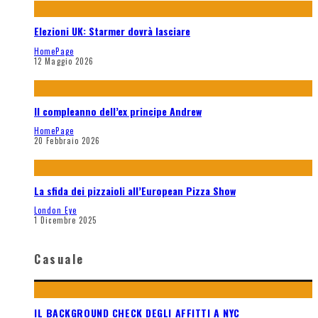
Elezioni UK: Starmer dovrà lasciare
HomePage
12 Maggio 2026
Il compleanno dell’ex principe Andrew
HomePage
20 Febbraio 2026
La sfida dei pizzaioli all’European Pizza Show
London Eye
1 Dicembre 2025
Casuale
IL BACKGROUND CHECK DEGLI AFFITTI A NYC