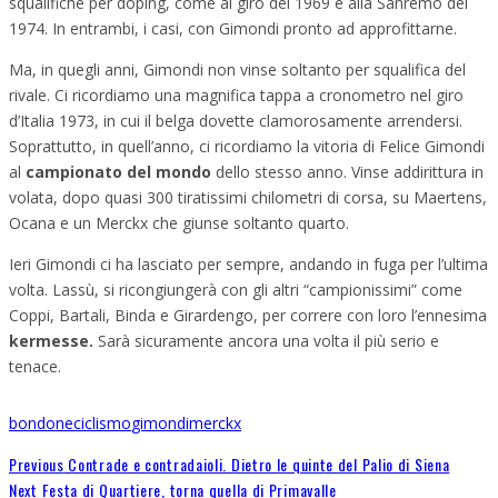
squalifiche per doping, come al giro del 1969 e alla Sanremo del
1974. In entrambi, i casi, con Gimondi pronto ad approfittarne.
Ma, in quegli anni, Gimondi non vinse soltanto per squalifica del
rivale. Ci ricordiamo una magnifica tappa a cronometro nel giro
d’Italia 1973, in cui il belga dovette clamorosamente arrendersi.
Soprattutto, in quell’anno, ci ricordiamo la vitoria di Felice Gimondi
al
campionato del mondo
dello stesso anno. Vinse addirittura in
volata, dopo quasi 300 tiratissimi chilometri di corsa, su Maertens,
Ocana e un Merckx che giunse soltanto quarto.
Ieri Gimondi ci ha lasciato per sempre, andando in fuga per l’ultima
volta. Lassù, si ricongiungerà con gli altri “campionissimi” come
Coppi, Bartali, Binda e Girardengo, per correre con loro l’ennesima
kermesse.
Sarà sicuramente ancora una volta il più serio e
tenace.
bondone
ciclismo
gimondi
merckx
Previous
Contrade e contradaioli. Dietro le quinte del Palio di Siena
Next
Festa di Quartiere, torna quella di Primavalle