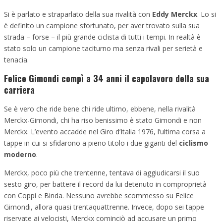
Si è parlato e straparlato della sua rivalità con
Eddy Merckx
. Lo si
è definito un campione sfortunato, per aver trovato sulla sua
strada – forse – il più grande ciclista di tutti i tempi. In realtà è
stato solo un campione taciturno ma senza rivali per serietà e
tenacia.
Felice Gimondi compì a 34 anni il capolavoro della sua
carriera
Se è vero che ride bene chi ride ultimo, ebbene, nella rivalità
Merckx-Gimondi, chi ha riso benissimo è stato Gimondi e non
Merckx. L’evento accadde nel Giro d’Italia 1976, l’ultima corsa a
tappe in cui si sfidarono a pieno titolo i due giganti del
ciclismo
moderno
.
Merckx, poco più che trentenne, tentava di aggiudicarsi il suo
sesto giro, per battere il record da lui detenuto in comproprietà
con Coppi e Binda. Nessuno avrebbe scommesso su Felice
Gimondi, allora quasi trentaquattrenne. Invece, dopo sei tappe
riservate ai velocisti, Merckx cominciò ad accusare un primo