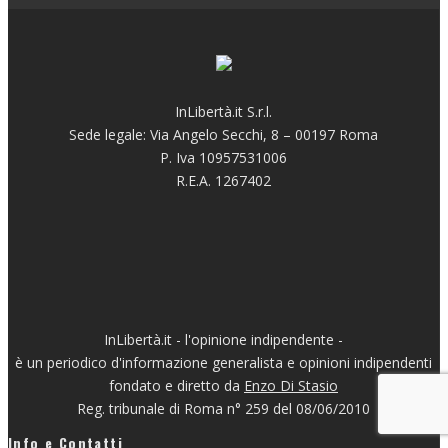
InLibertà.it S.r.l.
Sede legale: Via Angelo Secchi, 8 – 00197 Roma
P. Iva 10957531006
R.E.A. 1267402
InLibertà.it - l'opinione indipendente -
è un periodico d'informazione generalista e opinioni indipendenti
fondato e diretto da
Enzo Di Stasio
Reg. tribunale di Roma n° 259 del 08/06/2010
Info e Contatti