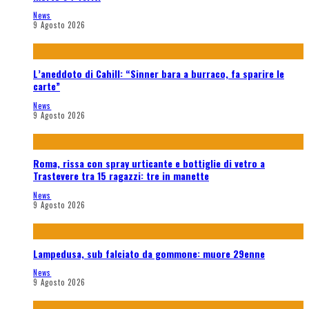
News
9 Agosto 2026
L’aneddoto di Cahill: “Sinner bara a burraco, fa sparire le
carte”
News
9 Agosto 2026
Roma, rissa con spray urticante e bottiglie di vetro a
Trastevere tra 15 ragazzi: tre in manette
News
9 Agosto 2026
Lampedusa, sub falciato da gommone: muore 29enne
News
9 Agosto 2026