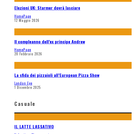
Elezioni UK: Starmer dovrà lasciare
HomePage
12 Maggio 2026
Il compleanno dell’ex principe Andrew
HomePage
20 Febbraio 2026
La sfida dei pizzaioli all’European Pizza Show
London Eye
1 Dicembre 2025
Casuale
IL LATTE LASSATIVO