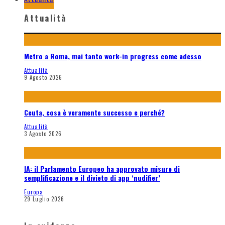
Attualità
Metro a Roma, mai tanto work-in progress come adesso
Attualità
9 Agosto 2026
Ceuta, cosa è veramente successo e perché?
Attualità
3 Agosto 2026
IA: il Parlamento Europeo ha approvato misure di
semplificazione e il divieto di app ‘nudifier’
Europa
29 Luglio 2026