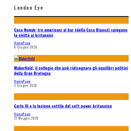
London Eye
Caso Nowak: tre americani al bar (della Casa Bianca) spiegano
la civiltà ai britannici
HomePage
6 Giugno 2026
Makerfield, il collegio che può ridisegnare gli equilibri politici
della Gran Bretagna
HomePage
3 Giugno 2026
Carlo III e la lezione sottile del soft power britannico
HomePage
21 Maggio 2026