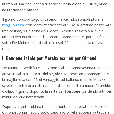
ritardo di una cinquantina di secondi, nella crono di Ostuni, vinta
da
Francesco Moser
.
Il giorno dopo, al Lago di Laceno, Felice indossò addirittura la
maglia rosa
, con Merckcx staccato di 1’04”, al settimo posto. Alla
tredicesima, sulla salita del Ciocco, Gimondi rosicchiò al rivale
un’altra ventina di secondi. Contemporaneamente, però, si fece
sotto De Muinck, che si collocò a soli 16 secondi dalla maglia
rosa.
Il Bondone fatale per Merckx ma non per Gimondi
De Muinck scavalcò Felice Gimondi alla diciannovesima tappa, con
arrivo in salita alle
Torri del Vajolet
. Si prese temporaneamente
la maglia rosa con 25′ di vantaggio sull’italiano, mentre Merckx
scivolò indietro di un’altra ventina di secondi. Il “cannibale” sarebbe
crollato il giorno dopo, sulla salita del
Bondone
, perdendo altri sei
minuti dai due battistrada.
Dopo aver vinto l’ultima tappa di montagna in volata su Merckx,
Gimondi compì il suo piccolo capolavoro nella successiva tappa a