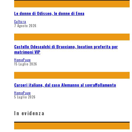
Le donne di Odisseo, le donne di Enea
Cultura
7 Agosto 2026
Castello Odescalchi di Bracciano, location preferita per
matrimoni VIP
HomePage
15 Luglio 2026
Carceri italiane, dal caso Alemanno al sovraffollamento
HomePage
5 Luglio 2026
In evidenza