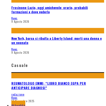
Frosinone-Lazio, oggi amichevole: orario, probabili
formazioni e dove vederla
News
9 Agosto 2026
New York, barca si ribalta a Liberty Island: morti una donna e
un neonato
News
9 Agosto 2026
Casuale
REUMATOLOGO EMMI: “LIBRO BIANCO EGPA PER
ANTICIPARE DIAGNOSI”
redazione
News
17 Novembre 2025
Attualità