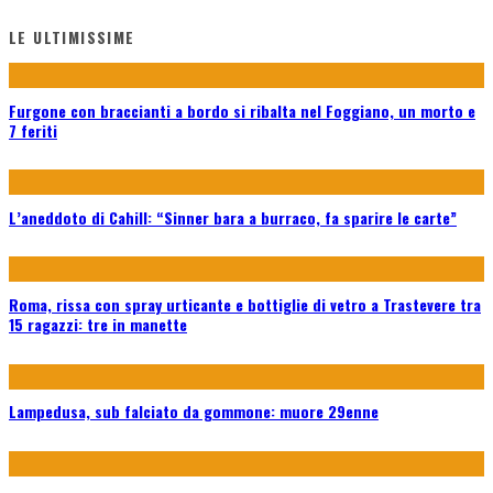
LE ULTIMISSIME
Furgone con braccianti a bordo si ribalta nel Foggiano, un morto e
7 feriti
L’aneddoto di Cahill: “Sinner bara a burraco, fa sparire le carte”
Roma, rissa con spray urticante e bottiglie di vetro a Trastevere tra
15 ragazzi: tre in manette
Lampedusa, sub falciato da gommone: muore 29enne