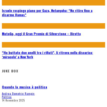
Israele respinge piano per Gaza, Netanyahu: “No ritiro fino a
disarmo Hamas”
MotoGp, oggi il Gran Premio di Silverstone – Diretta
“Ho buttato due anelli tra i rifiuti”, li ritrova nella discarica:
‘miracolo’ a New York
JUKE BOX
Quando la musica è politica
Andrea Demetrio Rampin
Politica
14 Novembre 2025