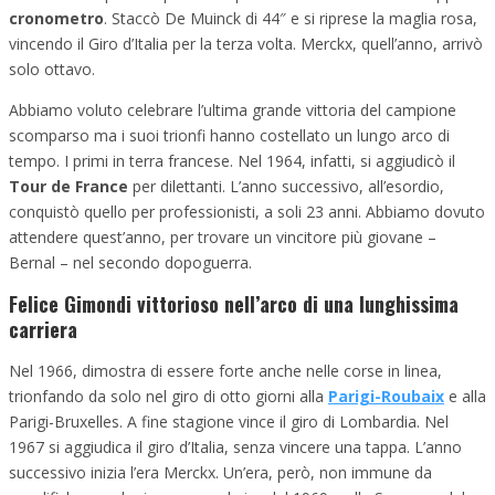
cronometro
. Staccò De Muinck di 44″ e si riprese la maglia rosa,
vincendo il Giro d’Italia per la terza volta. Merckx, quell’anno, arrivò
solo ottavo.
Abbiamo voluto celebrare l’ultima grande vittoria del campione
scomparso ma i suoi trionfi hanno costellato un lungo arco di
tempo. I primi in terra francese. Nel 1964, infatti, si aggiudicò il
Tour de France
per dilettanti. L’anno successivo, all’esordio,
conquistò quello per professionisti, a soli 23 anni. Abbiamo dovuto
attendere quest’anno, per trovare un vincitore più giovane –
Bernal – nel secondo dopoguerra.
Felice Gimondi vittorioso nell’arco di una lunghissima
carriera
Nel 1966, dimostra di essere forte anche nelle corse in linea,
trionfando da solo nel giro di otto giorni alla
Parigi-Roubaix
e alla
Parigi-Bruxelles. A fine stagione vince il giro di Lombardia. Nel
1967 si aggiudica il giro d’Italia, senza vincere una tappa. L’anno
successivo inizia l’era Merckx. Un’era, però, non immune da