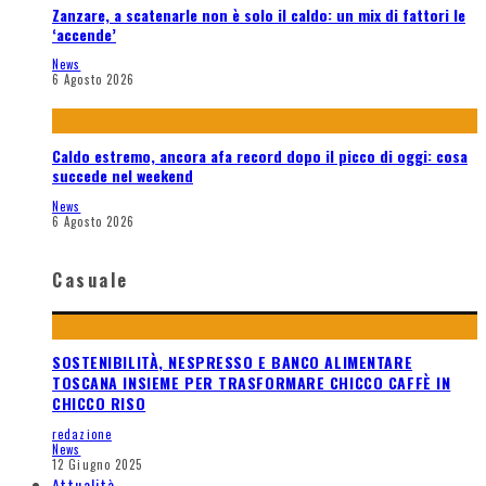
Zanzare, a scatenarle non è solo il caldo: un mix di fattori le
‘accende’
News
6 Agosto 2026
Caldo estremo, ancora afa record dopo il picco di oggi: cosa
succede nel weekend
News
6 Agosto 2026
Casuale
SOSTENIBILITÀ, NESPRESSO E BANCO ALIMENTARE
TOSCANA INSIEME PER TRASFORMARE CHICCO CAFFÈ IN
CHICCO RISO
redazione
News
12 Giugno 2025
Attualità