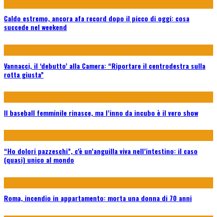
Caldo estremo, ancora afa record dopo il picco di oggi: cosa
succede nel weekend
Vannacci, il ‘debutto’ alla Camera: “Riportare il centrodestra sulla
rotta giusta”
Il baseball femminile rinasce, ma l’inno da incubo è il vero show
“Ho dolori pazzeschi”, c’è un’anguilla viva nell’intestino: il caso
(quasi) unico al mondo
Roma, incendio in appartamento: morta una donna di 70 anni