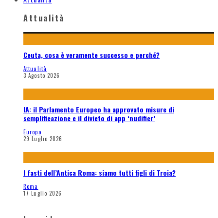
Attualità
Ceuta, cosa è veramente successo e perché?
Attualità
3 Agosto 2026
IA: il Parlamento Europeo ha approvato misure di
semplificazione e il divieto di app ‘nudifier’
Europa
29 Luglio 2026
I fasti dell’Antica Roma: siamo tutti figli di Troia?
Roma
17 Luglio 2026