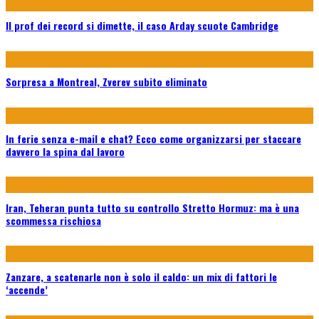
Il prof dei record si dimette, il caso Arday scuote Cambridge
Sorpresa a Montreal, Zverev subito eliminato
In ferie senza e-mail e chat? Ecco come organizzarsi per staccare
davvero la spina dal lavoro
Iran, Teheran punta tutto su controllo Stretto Hormuz: ma è una
scommessa rischiosa
Zanzare, a scatenarle non è solo il caldo: un mix di fattori le
‘accende’