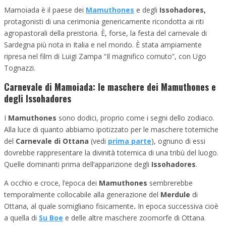
Mamoiada è il paese dei
Mamuthones
e degli
Issohadores,
protagonisti di una cerimonia genericamente ricondotta ai riti
agropastorali della preistoria. È, forse, la festa del carnevale di
Sardegna più nota in Italia e nel mondo. È stata ampiamente
ripresa nel film di Luigi Zampa “Il magnifico cornuto”, con Ugo
Tognazzi.
Carnevale di Mamoiada: le maschere dei Mamuthones e
degli Issohadores
I
Mamuthones
sono dodici, proprio come i segni dello zodiaco.
Alla luce di quanto abbiamo ipotizzato per le maschere totemiche
del
Carnevale di Ottana
(vedi
prima parte
), ognuno di essi
dovrebbe rappresentare la divinità totemica di una tribù del luogo.
Quelle dominanti prima dell’apparizione degli
Issohadores
.
A occhio e croce, l’epoca dei
Mamuthones
sembrerebbe
temporalmente collocabile alla generazione del
Merdule
di
Ottana, al quale somigliano fisicamente
.
In epoca successiva cioè
a quella di
Su Boe
e delle altre maschere zoomorfe di Ottana.