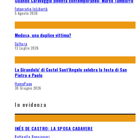
Quando Caravaggio diventa contemporaneo: Marco Tamburro
Fotografie InLibertà
5 Agosto 2026
Medusa, una duplice vittima?
Cultura
13 Luglio 2026
La Girandola’ di Castel Sant’Angelo celebra la festa di San
Pietro e Paolo
HomePage
30 Giugno 2026
In evidenza
INÉS DE CASTRO: LA SPOSA CADAVERE
Raffaella Bonsignori