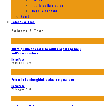
Il bello della musica
Luoghi e canzoni
Eventi
Scienze & Tech
Scienze & Tech
Tutto quello che avreste voluto sapere (o no?)
sull’abbronzatura
HomePage
25 Maggio 2026
Ferrari e Lamborghini: audacia e passione
HomePage
20 Maggio 2026
Nucleare in Italia, la premier ne auspica il ritorno