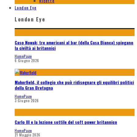
Ricette
London Eye
London Eye
Caso Nowak: tre americani al bar (della Casa Bianca) spiegano
la civiltà ai britannici
HomePage
6 Giugno 2026
Makerfield, il collegio che può ridisegnare gli equilibri politici
della Gran Bretagna
HomePage
3 Giugno 2026
Carlo III e la lezione sottile del soft power britannico
HomePage
21 Maggio 2026