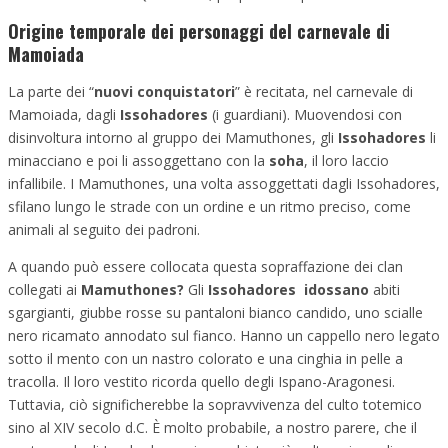
Origine temporale dei personaggi del carnevale di
Mamoiada
La parte dei “
nuovi conquistatori
” è recitata, nel carnevale di
Mamoiada, dagli
Issohadores
(i guardiani). Muovendosi con
disinvoltura intorno al gruppo dei Mamuthones, gli
Issohadores
li
minacciano e poi li assoggettano con la
soha
, il loro laccio
infallibile. I Mamuthones, una volta assoggettati dagli Issohadores,
sfilano lungo le strade con un ordine e un ritmo preciso, come
animali al seguito dei padroni.
A quando può essere collocata questa sopraffazione dei clan
collegati ai
Mamuthones?
Gli
Issohadores idossano
abiti
sgargianti, giubbe rosse su pantaloni bianco candido, uno scialle
nero ricamato annodato sul fianco. Hanno un cappello nero legato
sotto il mento con un nastro colorato e una cinghia in pelle a
tracolla. Il loro vestito ricorda quello degli Ispano-Aragonesi.
Tuttavia, ciò significherebbe la sopravvivenza del culto totemico
sino al XIV secolo d.C. È molto probabile, a nostro parere, che il