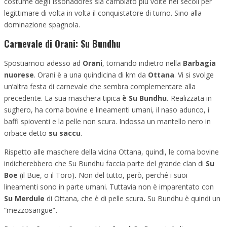
costume degli Issohadores sia cambiato più volte nei secoli per
legittimare di volta in volta il conquistatore di turno. Sino alla
dominazione spagnola.
Carnevale di Orani: Su Bundhu
Spostiamoci adesso ad
Orani
, tornando indietro nella
Barbagia
nuorese
. Orani è a una quindicina di km da
Ottana
. Vi si svolge
un’altra festa di carnevale che sembra complementare alla
precedente. La sua maschera tipica
è
Su Bundhu.
Realizzata in
sughero, ha corna bovine e lineamenti umani, il naso adunco, i
baffi spioventi e la pelle non scura. Indossa un mantello nero in
orbace detto
su saccu
.
Rispetto alle maschere della vicina Ottana, quindi, le corna bovine
indicherebbero che Su Bundhu faccia parte del grande clan di
Su
Boe
(il Bue, o il Toro)
.
Non del tutto, però, perché i suoi
lineamenti sono in parte umani. Tuttavia non è imparentato con
Su Merdule
di Ottana, che è di pelle scura
.
Su Bundhu è quindi un
“mezzosangue”
.