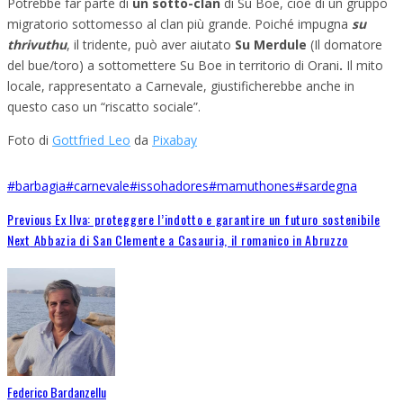
Potrebbe far parte di
un sotto-clan
di Su Boe, cioè di un gruppo
migratorio sottomesso al clan più grande. Poiché impugna
su
thrivuthu
, il tridente, può aver aiutato
Su Merdule
(Il domatore
del bue/toro) a sottomettere Su Boe in territorio di Orani
.
Il mito
locale, rappresentato a Carnevale, giustificherebbe anche in
questo caso un “riscatto sociale”.
Foto di
Gottfried Leo
da
Pixabay
#barbagia
#carnevale
#issohadores
#mamuthones
#sardegna
Previous
Ex Ilva: proteggere l’indotto e garantire un futuro sostenibile
Next
Abbazia di San Clemente a Casauria, il romanico in Abruzzo
Federico Bardanzellu