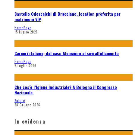
Castello Odescalchi di Bracciano, location preferita per
matrimoni VIP
HomePage
15 Luglio 2026
Carceri italiane, dal caso Alemanno al sovraffollamento
HomePage
5 Luglio 2026
Che cos’è l’Igiene Industriale? A Bologna il Congresso
Nazionale
Salute
28 Giugno 2026
In evidenza