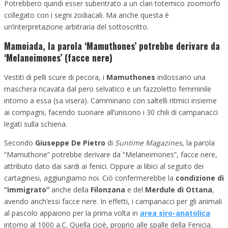
Potrebbero quindi esser subentrato a un clan totemico zoomorfo
collegato con i segni zodiacali. Ma anche questa è
un’interpretazione arbitraria del sottoscritto.
Mamoiada, la parola ‘Mamuthones’ potrebbe derivare da
‘Melaneimones’ (facce nere)
Vestiti di pelli scure di pecora, i
Mamuthones
indossano una
maschera ricavata dal pero selvatico e un fazzoletto femminile
intorno a essa (sa visera). Camminano con saltelli ritmici insieme
ai compagni, facendo suonare all’unisono i 30 chili di campanacci
legati sulla schiena.
Secondo
Giuseppe De Pietro
di
Suntime Magazines
, la parola
“Mamuthone” potrebbe derivare da “Melaneimones”, facce nere,
attributo dato dai sardi ai fenici. Oppure ai libici al seguito dei
cartaginesi, aggiungiamo noi. Ciò confermerebbe la
condizione di
“immigrato”
anche della
Filonzana
e del
Merdule di Ottana
,
avendo anch’essi facce nere. In effetti, i campanacci per gli animali
al pascolo appaiono per la prima volta in
area siro-anatolica
intorno al 1000 a.C. Quella cioè, proprio alle spalle della Fenicia.