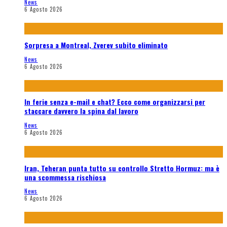
News
6 Agosto 2026
Sorpresa a Montreal, Zverev subito eliminato
News
6 Agosto 2026
In ferie senza e-mail e chat? Ecco come organizzarsi per
staccare davvero la spina dal lavoro
News
6 Agosto 2026
Iran, Teheran punta tutto su controllo Stretto Hormuz: ma è
una scommessa rischiosa
News
6 Agosto 2026