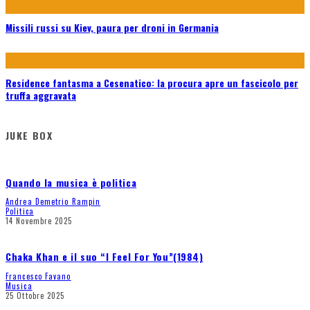
Missili russi su Kiev, paura per droni in Germania
Residence fantasma a Cesenatico: la procura apre un fascicolo per
truffa aggravata
JUKE BOX
Quando la musica è politica
Andrea Demetrio Rampin
Politica
14 Novembre 2025
Chaka Khan e il suo “I Feel For You”(1984)
Francesco Favano
Musica
25 Ottobre 2025