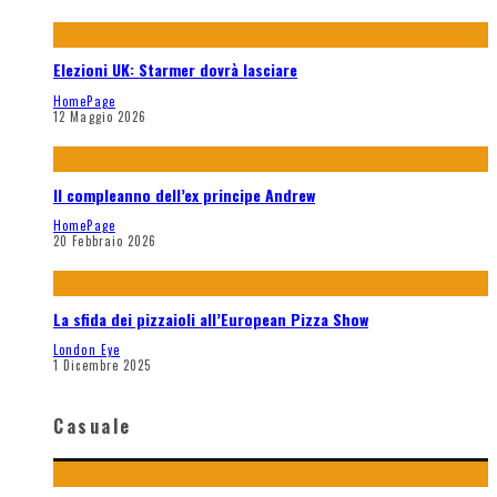
Elezioni UK: Starmer dovrà lasciare
HomePage
12 Maggio 2026
Il compleanno dell’ex principe Andrew
HomePage
20 Febbraio 2026
La sfida dei pizzaioli all’European Pizza Show
London Eye
1 Dicembre 2025
Casuale