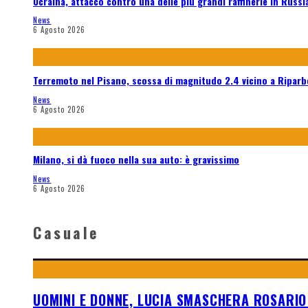
Ucraina, attacco contro una delle più grandi raffinerie in Russi
News
6 Agosto 2026
Terremoto nel Pisano, scossa di magnitudo 2.4 vicino a Riparb
News
6 Agosto 2026
Milano, si dà fuoco nella sua auto: è gravissimo
News
6 Agosto 2026
Casuale
UOMINI E DONNE, LUCIA SMASCHERA ROSARIO 