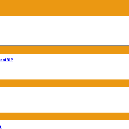
moni VIP
le