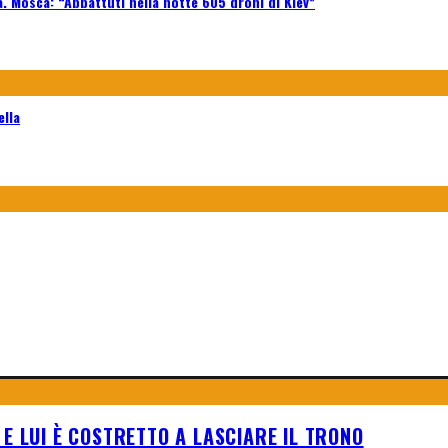
a. Mosca: “Abbattuti nella notte 605 droni di Kiev”
ella
E LUI È COSTRETTO A LASCIARE IL TRONO