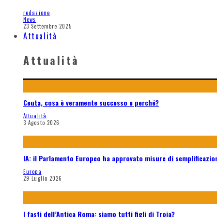
redazione
News
23 Settembre 2025
Attualità
Attualità
Ceuta, cosa è veramente successo e perché?
Attualità
3 Agosto 2026
IA: il Parlamento Europeo ha approvato misure di semplificazione
Europa
29 Luglio 2026
I fasti dell’Antica Roma: siamo tutti figli di Troia?