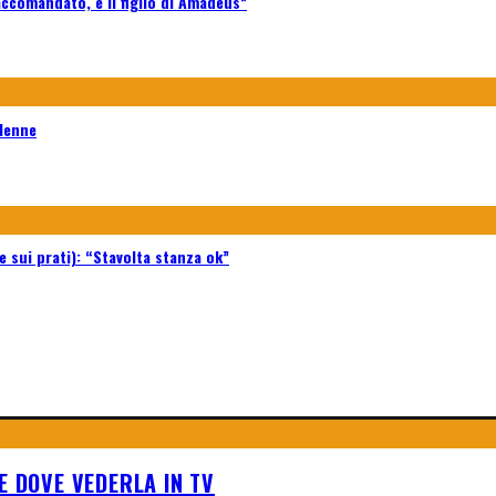
accomandato, è il figlio di Amadeus”
51enne
e sui prati): “Stavolta stanza ok”
E DOVE VEDERLA IN TV