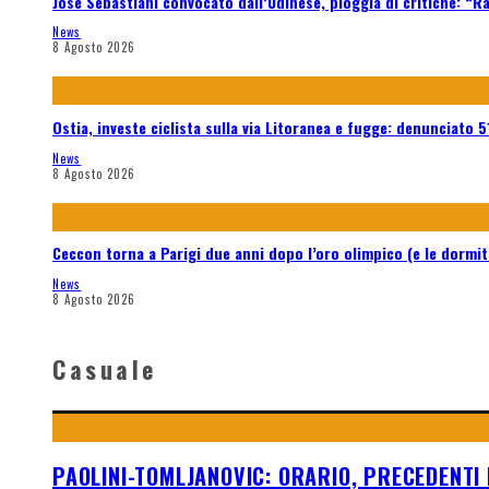
José Sebastiani convocato dall’Udinese, pioggia di critiche: “R
News
8 Agosto 2026
Ostia, investe ciclista sulla via Litoranea e fugge: denunciato 
News
8 Agosto 2026
Ceccon torna a Parigi due anni dopo l’oro olimpico (e le dormit
News
8 Agosto 2026
Casuale
PAOLINI-TOMLJANOVIC: ORARIO, PRECEDENTI 