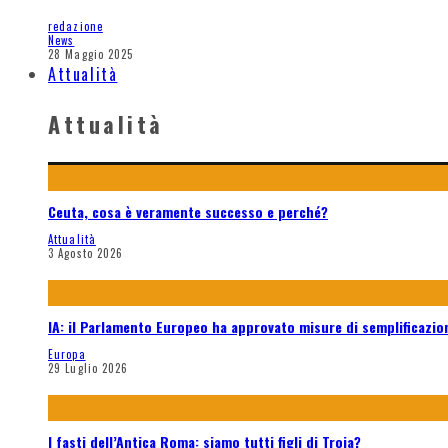
redazione
News
28 Maggio 2025
Attualità
Attualità
Ceuta, cosa è veramente successo e perché?
Attualità
3 Agosto 2026
IA: il Parlamento Europeo ha approvato misure di semplificazione
Europa
29 Luglio 2026
I fasti dell’Antica Roma: siamo tutti figli di Troia?