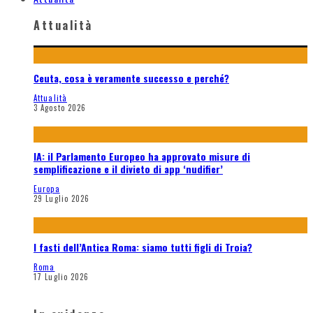
Attualità
Ceuta, cosa è veramente successo e perché?
Attualità
3 Agosto 2026
IA: il Parlamento Europeo ha approvato misure di
semplificazione e il divieto di app ‘nudifier’
Europa
29 Luglio 2026
I fasti dell’Antica Roma: siamo tutti figli di Troia?
Roma
17 Luglio 2026