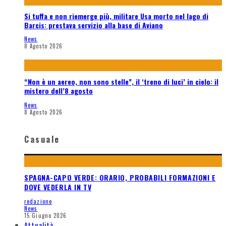
Si tuffa e non riemerge più, militare Usa morto nel lago di
Barcis: prestava servizio alla base di Aviano
News
8 Agosto 2026
“Non è un aereo, non sono stelle”, il ‘treno di luci’ in cielo: il
mistero dell’8 agosto
News
8 Agosto 2026
Casuale
SPAGNA-CAPO VERDE: ORARIO, PROBABILI FORMAZIONI E
DOVE VEDERLA IN TV
redazione
News
15 Giugno 2026
Attualità