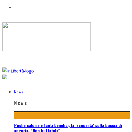
News
News
Poche calorie e tanti benefici, la ‘scoperta’ sulla buccia di
anguria: “Non buttatela”