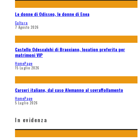
Le donne di Odisseo, le donne di Enea
Cultura
7 Agosto 2026
Castello Odescalchi di Bracciano, location preferita per
matrimoni VIP
HomePage
15 Luglio 2026
Carceri italiane, dal caso Alemanno al sovraffollamento
HomePage
5 Luglio 2026
In evidenza