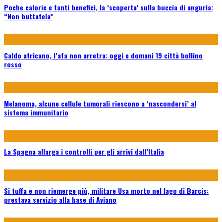
Poche calorie e tanti benefici, la ‘scoperta’ sulla buccia di anguria:
“Non buttatela”
Caldo africano, l’afa non arretra: oggi e domani 19 città bollino
rosso
Melanoma, alcune cellule tumorali riescono a ‘nascondersi’ al
sistema immunitario
La Spagna allarga i controlli per gli arrivi dall’Italia
Si tuffa e non riemerge più, militare Usa morto nel lago di Barcis:
prestava servizio alla base di Aviano