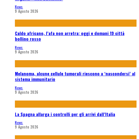
News
9 Agosto 2026
Caldo africano, l’afa non arretra: oggi e domani 19 città
bollino rosso
News
9 Agosto 2026
Melanoma, alcune cellule tumorali riescono a ‘nascondersi’ al
sistema immunitario
News
9 Agosto 2026
La Spagna allarga i controlli per gli arrivi dall’Italia
News
9 Agosto 2026