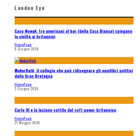
London Eye
Caso Nowak: tre americani al bar (della Casa Bianca) spiegano
la civiltà ai britannici
HomePage
6 Giugno 2026
Makerfield, il collegio che può ridisegnare gli equilibri politici
della Gran Bretagna
HomePage
3 Giugno 2026
Carlo III e la lezione sottile del soft power britannico
HomePage
21 Maggio 2026