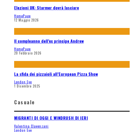
Elezioni UK: Starmer dovrà lasciare
HomePage
12 Maggio 2026
Il compleanno dell’ex principe Andrew
HomePage
20 Febbraio 2026
La sfida dei pizzaioli all’European Pizza Show
London Eye
1 Dicembre 2025
Casuale
MIGRANTI DI OGGI E WINDRUSH DI IERI
Valentina Clavenzani
London Eye