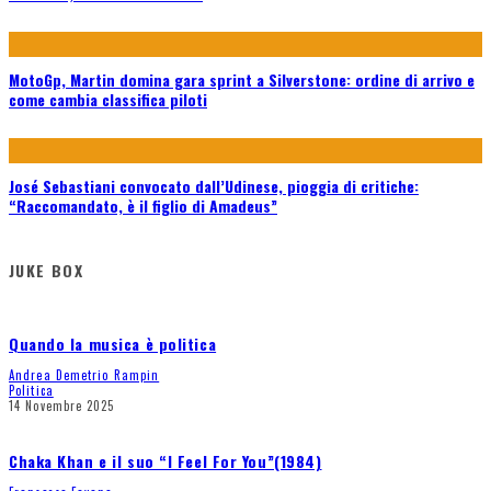
MotoGp, Martin domina gara sprint a Silverstone: ordine di arrivo e
come cambia classifica piloti
José Sebastiani convocato dall’Udinese, pioggia di critiche:
“Raccomandato, è il figlio di Amadeus”
JUKE BOX
Quando la musica è politica
Andrea Demetrio Rampin
Politica
14 Novembre 2025
Chaka Khan e il suo “I Feel For You”(1984)