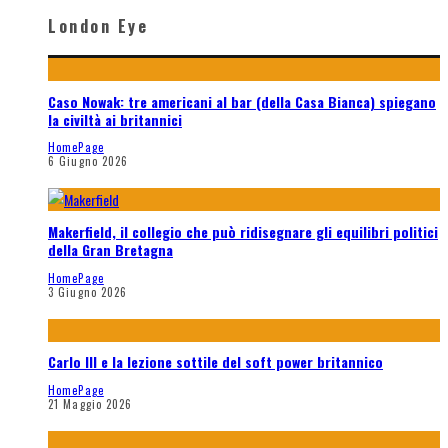
London Eye
Caso Nowak: tre americani al bar (della Casa Bianca) spiegano
la civiltà ai britannici
HomePage
6 Giugno 2026
Makerfield, il collegio che può ridisegnare gli equilibri politici
della Gran Bretagna
HomePage
3 Giugno 2026
Carlo III e la lezione sottile del soft power britannico
HomePage
21 Maggio 2026