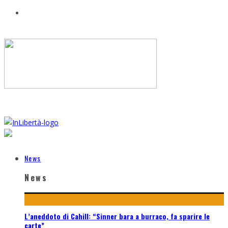
News
News
L’aneddoto di Cahill: “Sinner bara a burraco, fa sparire le
carte”