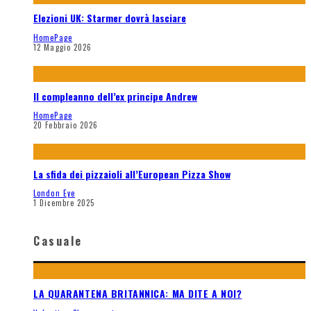
Elezioni UK: Starmer dovrà lasciare
HomePage
12 Maggio 2026
Il compleanno dell’ex principe Andrew
HomePage
20 Febbraio 2026
La sfida dei pizzaioli all’European Pizza Show
London Eye
1 Dicembre 2025
Casuale
LA QUARANTENA BRITANNICA: MA DITE A NOI?