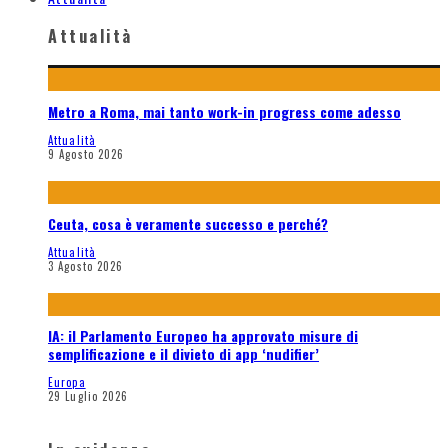
Attualità
Metro a Roma, mai tanto work-in progress come adesso
Attualità
9 Agosto 2026
Ceuta, cosa è veramente successo e perché?
Attualità
3 Agosto 2026
IA: il Parlamento Europeo ha approvato misure di
semplificazione e il divieto di app ‘nudifier’
Europa
29 Luglio 2026