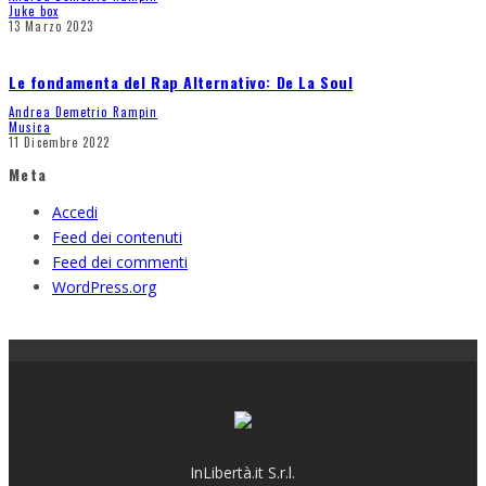
Juke box
13 Marzo 2023
Le fondamenta del Rap Alternativo: De La Soul
Andrea Demetrio Rampin
Musica
11 Dicembre 2022
Meta
Accedi
Feed dei contenuti
Feed dei commenti
WordPress.org
InLibertà.it S.r.l.