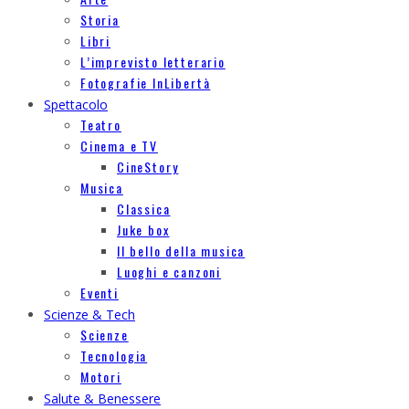
Storia
Libri
L’imprevisto letterario
Fotografie InLibertà
Spettacolo
Teatro
Cinema e TV
CineStory
Musica
Classica
Juke box
Il bello della musica
Luoghi e canzoni
Eventi
Scienze & Tech
Scienze
Tecnologia
Motori
Salute & Benessere