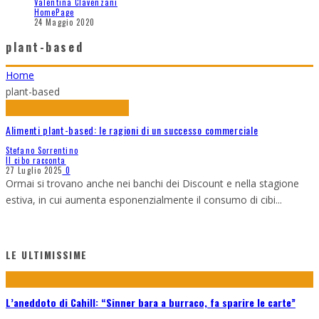
Valentina Clavenzani
HomePage
24 Maggio 2020
plant-based
Home
plant-based
Alimenti plant-based: le ragioni di un successo commerciale
Stefano Sorrentino
Il cibo racconta
27 Luglio 2025
0
Ormai si trovano anche nei banchi dei Discount e nella stagione
estiva, in cui aumenta esponenzialmente il consumo di cibi
...
LE ULTIMISSIME
L’aneddoto di Cahill: “Sinner bara a burraco, fa sparire le carte”