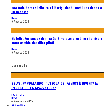
New York, barca si ribalta a Liberty Island: morti una donna e
un neonato
News
9 Agosto 2026
MotoGp, Fernandez domina Gp Silverstone: ordine di arrivo e
come cambia classifica piloti
News
9 Agosto 2026
Casuale
BELVE, PAPPALARDO: “L’ISOLA DEI FAMOSI È DIVENTATA
L’ISOLA DELLA SPAZZATURA”
redazione
News
4 Novembre 2025
Attualità