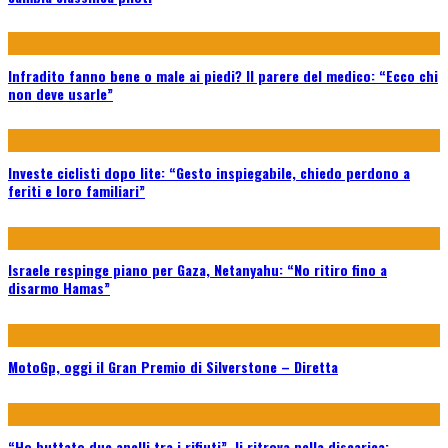
Infradito fanno bene o male ai piedi? Il parere del medico: “Ecco chi
non deve usarle”
Investe ciclisti dopo lite: “Gesto inspiegabile, chiedo perdono a
feriti e loro familiari”
Israele respinge piano per Gaza, Netanyahu: “No ritiro fino a
disarmo Hamas”
MotoGp, oggi il Gran Premio di Silverstone – Diretta
“Ho buttato due anelli tra i rifiuti”, li ritrova nella discarica: