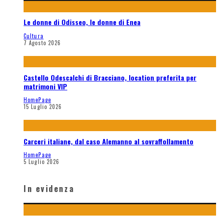
Le donne di Odisseo, le donne di Enea
Cultura
7 Agosto 2026
Castello Odescalchi di Bracciano, location preferita per
matrimoni VIP
HomePage
15 Luglio 2026
Carceri italiane, dal caso Alemanno al sovraffollamento
HomePage
5 Luglio 2026
In evidenza