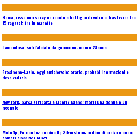
Roma, rissa con spray urticante e bottiglie di vetro a Trastevere tra
15 ragazzi: tre in manette
Lampedusa, sub falciato da gommone: muore 29enne
Frosinone-Lazio, oggi amichevole: orario, probabili formazioni e
dove vederla
New York, barca si ribalta a Liberty Island: morti una donna e un
neonato
MotoGp, Fernandez domina Gp Silverstone: ordine di arrivo e come
cambia classifica piloti