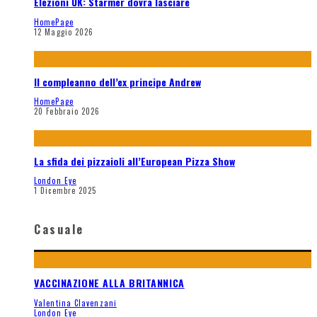
Elezioni UK: Starmer dovrà lasciare
HomePage
12 Maggio 2026
Il compleanno dell’ex principe Andrew
HomePage
20 Febbraio 2026
La sfida dei pizzaioli all’European Pizza Show
London Eye
1 Dicembre 2025
Casuale
VACCINAZIONE ALLA BRITANNICA
Valentina Clavenzani
London Eye