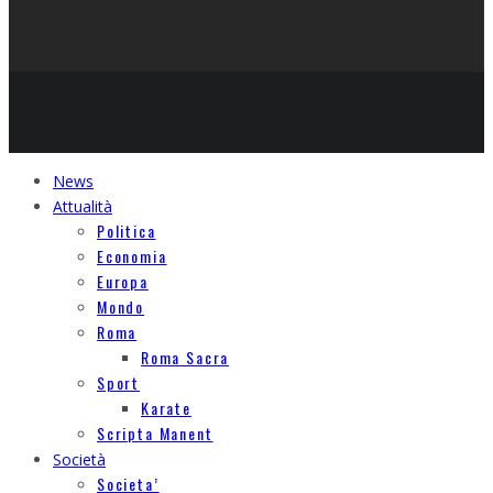
News
Attualità
Politica
Economia
Europa
Mondo
Roma
Roma Sacra
Sport
Karate
Scripta Manent
Società
Societa’