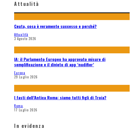
Attualità
Ceuta, cosa è veramente successo e perché?
Attualità
3 Agosto 2026
IA: il Parlamento Europeo ha approvato misure di
semplificazione e il divieto di app ‘nudifier’
Europa
29 Luglio 2026
I fasti dell’Antica Roma: siamo tutti figli di Troia?
Roma
17 Luglio 2026
In evidenza