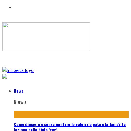
News
News
Come dimagrire senza contare le calorie e patire la fame? La
lezione delle diete ‘veg’