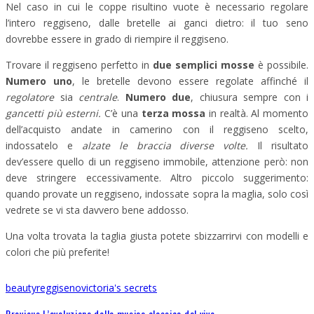
Nel caso in cui le coppe risultino vuote è necessario regolare
l’intero reggiseno, dalle bretelle ai ganci dietro: il tuo seno
dovrebbe essere in grado di riempire il reggiseno.
Trovare il reggiseno perfetto in
due semplici mosse
è possibile.
Numero uno
, le bretelle devono essere regolate affinché il
regolatore
sia
centrale
.
Numero due
, chiusura sempre con i
gancetti più esterni.
C’è una
terza mossa
in realtà. Al momento
dell’acquisto andate in camerino con il reggiseno scelto,
indossatelo e
alzate le braccia diverse volte.
Il risultato
dev’essere quello di un reggiseno immobile, attenzione però: non
deve stringere eccessivamente. Altro piccolo suggerimento:
quando provate un reggiseno, indossate sopra la maglia, solo così
vedrete se vi sta davvero bene addosso.
Una volta trovata la taglia giusta potete sbizzarrirvi con modelli e
colori che più preferite!
beauty
reggiseno
victoria's secrets
Previous
L’evoluzione della musica classica dal vivo