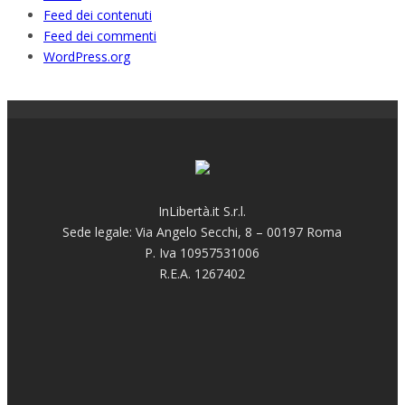
Feed dei contenuti
Feed dei commenti
WordPress.org
InLibertà.it S.r.l.
Sede legale: Via Angelo Secchi, 8 – 00197 Roma
P. Iva 10957531006
R.E.A. 1267402