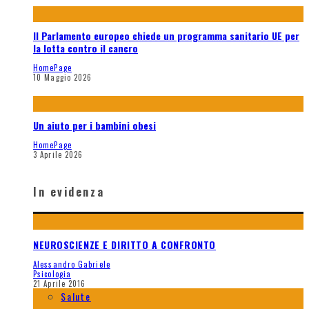
Il Parlamento europeo chiede un programma sanitario UE per
la lotta contro il cancro
HomePage
10 Maggio 2026
Un aiuto per i bambini obesi
HomePage
3 Aprile 2026
In evidenza
NEUROSCIENZE E DIRITTO A CONFRONTO
Alessandro Gabriele
Psicologia
21 Aprile 2016
Salute