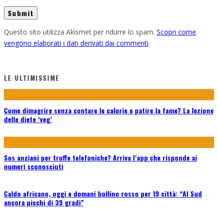
Questo sito utilizza Akismet per ridurre lo spam.
Scopri come
vengono elaborati i dati derivati dai commenti
.
LE ULTIMISSIME
Come dimagrire senza contare le calorie e patire la fame? La lezione
delle diete ‘veg’
Sos anziani per truffe telefoniche? Arriva l’app che risponde ai
numeri sconosciuti
Caldo africano, oggi e domani bollino rosso per 19 città: “Al Sud
ancora picchi di 39 gradi”