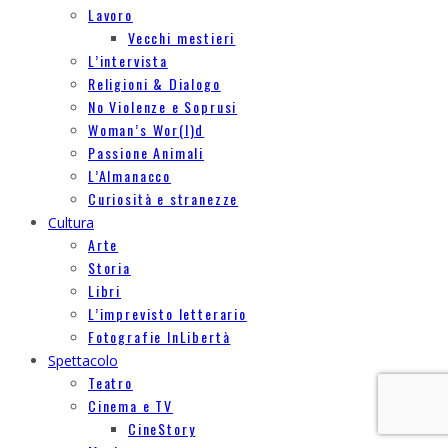
Lavoro
Vecchi mestieri
L’intervista
Religioni & Dialogo
No Violenze e Soprusi
Woman’s Wor(l)d
Passione Animali
L’Almanacco
Curiosità e stranezze
Cultura
Arte
Storia
Libri
L’imprevisto letterario
Fotografie InLibertà
Spettacolo
Teatro
Cinema e TV
CineStory