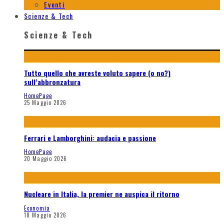
Eventi
Scienze & Tech
Scienze & Tech
Tutto quello che avreste voluto sapere (o no?)
sull’abbronzatura
HomePage
25 Maggio 2026
Ferrari e Lamborghini: audacia e passione
HomePage
20 Maggio 2026
Nucleare in Italia, la premier ne auspica il ritorno
Economia
18 Maggio 2026