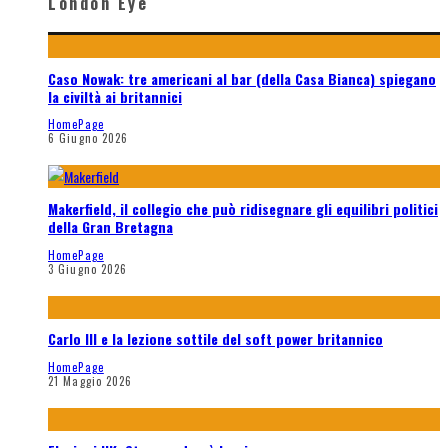
London Eye
Caso Nowak: tre americani al bar (della Casa Bianca) spiegano
la civiltà ai britannici
HomePage
6 Giugno 2026
Makerfield, il collegio che può ridisegnare gli equilibri politici
della Gran Bretagna
HomePage
3 Giugno 2026
Carlo III e la lezione sottile del soft power britannico
HomePage
21 Maggio 2026