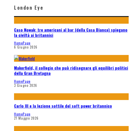
London Eye
Caso Nowak: tre americani al bar (della Casa Bianca) spiegano
la civiltà ai britannici
HomePage
6 Giugno 2026
Makerfield, il collegio che può ridisegnare gli equilibri politici
della Gran Bretagna
HomePage
3 Giugno 2026
Carlo III e la lezione sottile del soft power britannico
HomePage
21 Maggio 2026