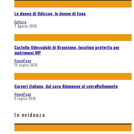
Le donne di Odisseo, le donne di Enea
Cultura
7 Agosto 2026
Castello Odescalchi di Bracciano, location preferita per
matrimoni VIP
HomePage
15 Luglio 2026
Carceri italiane, dal caso Alemanno al sovraffollamento
HomePage
5 Luglio 2026
In evidenza