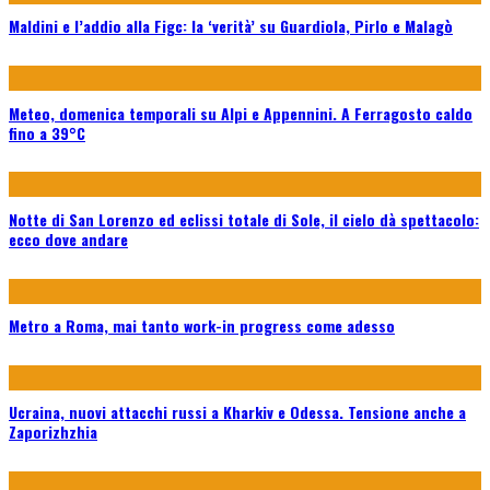
Maldini e l’addio alla Figc: la ‘verità’ su Guardiola, Pirlo e Malagò
Meteo, domenica temporali su Alpi e Appennini. A Ferragosto caldo
fino a 39°C
Notte di San Lorenzo ed eclissi totale di Sole, il cielo dà spettacolo:
ecco dove andare
Metro a Roma, mai tanto work-in progress come adesso
Ucraina, nuovi attacchi russi a Kharkiv e Odessa. Tensione anche a
Zaporizhzhia