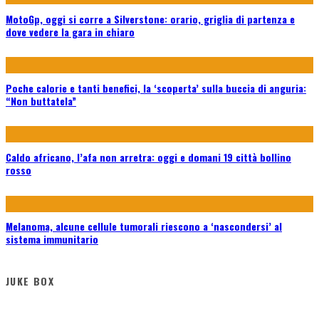
MotoGp, oggi si corre a Silverstone: orario, griglia di partenza e
dove vedere la gara in chiaro
Poche calorie e tanti benefici, la ‘scoperta’ sulla buccia di anguria:
“Non buttatela”
Caldo africano, l’afa non arretra: oggi e domani 19 città bollino
rosso
Melanoma, alcune cellule tumorali riescono a ‘nascondersi’ al
sistema immunitario
JUKE BOX