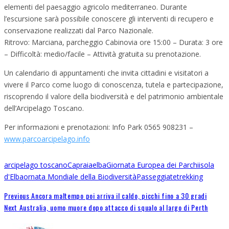
elementi del paesaggio agricolo mediterraneo. Durante
l’escursione sarà possibile conoscere gli interventi di recupero e
conservazione realizzati dal Parco Nazionale.
Ritrovo: Marciana, parcheggio Cabinovia ore 15:00 – Durata: 3 ore
– Difficoltà: medio/facile – Attività gratuita su prenotazione.
Un calendario di appuntamenti che invita cittadini e visitatori a
vivere il Parco come luogo di conoscenza, tutela e partecipazione,
riscoprendo il valore della biodiversità e del patrimonio ambientale
dell’Arcipelago Toscano.
Per informazioni e prenotazioni: Info Park 0565 908231 –
www.parcoarcipelago.info
arcipelago toscano
Capraia
elba
Giornata Europea dei Parchi
isola
d'Elba
ornata Mondiale della Biodiversità
Passeggiate
trekking
Previous
Ancora maltempo poi arriva il caldo, picchi fino a 30 gradi
Next
Australia, uomo muore dopo attacco di squalo al largo di Perth