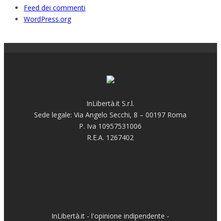
Feed dei commenti
WordPress.org
InLibertà.it S.r.l.
Sede legale: Via Angelo Secchi, 8 – 00197 Roma
P. Iva 10957531006
R.E.A. 1267402
InLibertà.it - l'opinione indipendente -