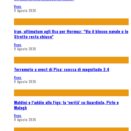
News
9 Agosto 2026
Iran, ultimatum agli Usa per Hormuz: “Via il blocco navale o lo
Stretto resta chiuso”
News
9 Agosto 2026
Terremoto a ovest di Pisa: scossa di magnitudo 2.4
News
9 Agosto 2026
Maldini e l’addio alla Figc: la ‘verità’ su Guardiola, Pirlo e
Malagò
News
9 Agosto 2026