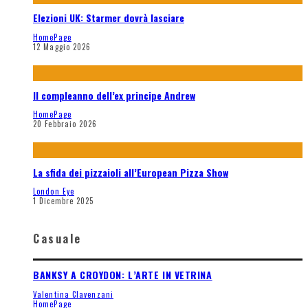
Elezioni UK: Starmer dovrà lasciare
HomePage
12 Maggio 2026
Il compleanno dell’ex principe Andrew
HomePage
20 Febbraio 2026
La sfida dei pizzaioli all’European Pizza Show
London Eye
1 Dicembre 2025
Casuale
BANKSY A CROYDON: L’ARTE IN VETRINA
Valentina Clavenzani
HomePage