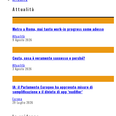
Attualità
Metro a Roma, mai tanto work-in progress come adesso
Attualità
9 Agosto 2026
Ceuta, cosa è veramente successo e perché?
Attualità
3 Agosto 2026
IA: il Parlamento Europeo ha approvato misure di
semplificazione e il divieto di app ‘nudifier’
Europa
29 Luglio 2026