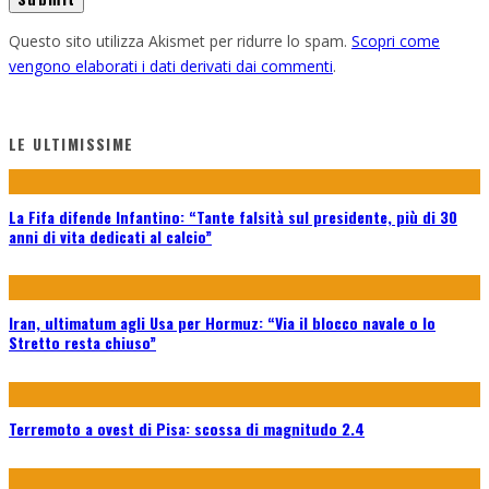
Questo sito utilizza Akismet per ridurre lo spam.
Scopri come
vengono elaborati i dati derivati dai commenti
.
LE ULTIMISSIME
La Fifa difende Infantino: “Tante falsità sul presidente, più di 30
anni di vita dedicati al calcio”
Iran, ultimatum agli Usa per Hormuz: “Via il blocco navale o lo
Stretto resta chiuso”
Terremoto a ovest di Pisa: scossa di magnitudo 2.4