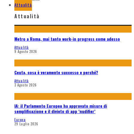
Attualità
Attualità
Metro a Roma, mai tanto work-in progress come adesso
Attualità
9 Agosto 2026
Ceuta, cosa è veramente successo e perché?
Attualità
3 Agosto 2026
IA: il Parlamento Europeo ha approvato misure di
semplificazione e il divieto di app ‘nudifier’
Europa
29 Luglio 2026