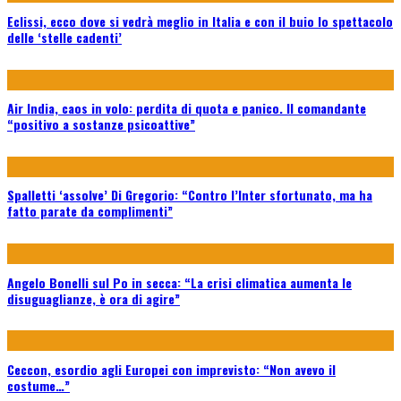
Eclissi, ecco dove si vedrà meglio in Italia e con il buio lo spettacolo
delle ‘stelle cadenti’
Air India, caos in volo: perdita di quota e panico. Il comandante
“positivo a sostanze psicoattive”
Spalletti ‘assolve’ Di Gregorio: “Contro l’Inter sfortunato, ma ha
fatto parate da complimenti”
Angelo Bonelli sul Po in secca: “La crisi climatica aumenta le
disuguaglianze, è ora di agire”
Ceccon, esordio agli Europei con imprevisto: “Non avevo il
costume…”