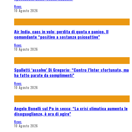
News
10 Agosto 2026
Air India, caos in volo: perdita di quota e panico. Il
comandante “positivo a sostanze psicoattive”
News
10 Agosto 2026
Spalletti ‘assolve’ Di Gregorio: “Contro l’Inter sfortunato, ma
ha fatto parate da complimenti”
News
10 Agosto 2026
Angelo Bonelli sul Po in secca: “La crisi climatica aumenta le
disuguaglianze, è ora di agire”
News
10 Agosto 2026