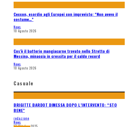
Ceccon, esordio agli Europei con imprevisto: “Non avevo il
costume…”
News
10 Agosto 2026
Cos’è il batterio mangiacarne trovato nello Stretto di
Messina, minaccia in crescita per il caldo record
News
10 Agosto 2026
Casuale
BRIGITTE BARDOT DIMESSA DOPO L’INTERVENTO: “STO
BENE”
redazione
News
17 Ottobre 2025