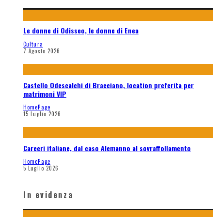
Le donne di Odisseo, le donne di Enea
Cultura
7 Agosto 2026
Castello Odescalchi di Bracciano, location preferita per
matrimoni VIP
HomePage
15 Luglio 2026
Carceri italiane, dal caso Alemanno al sovraffollamento
HomePage
5 Luglio 2026
In evidenza