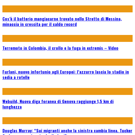
Cos’è il batterio mangiacarne trovato nello Stretto di Messina,
minaccia in crescita per il caldo record
Terremoto in Colombia, il crollo e la fuga in extremis – Video
Furlani, nuovo infortunio agli Europei: l’azzurro lascia lo stadio in
sedia a rotelle
Webuild, Nuova diga foranea di Genova raggiunge 1,5 km di
lunghezza
Douglas Murray: “Sui migranti anche la sinistra cambia linea. Tucker