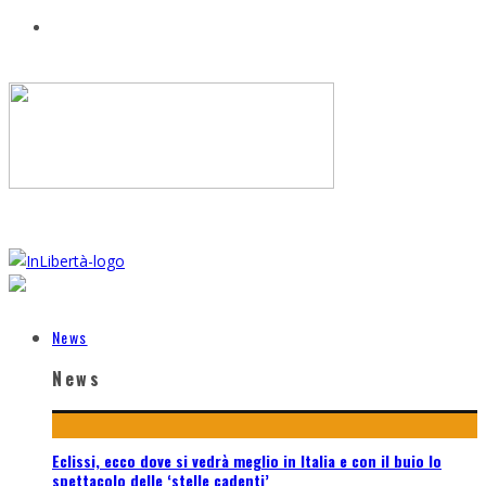
News
News
Eclissi, ecco dove si vedrà meglio in Italia e con il buio lo
spettacolo delle ‘stelle cadenti’