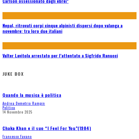
Carlson ossessionato dagli ebrei”
Nepal, ritrovati corpi cinque alpinisti dispersi dopo valanga a
novembre: tra loro due italiani
Valter Lavitola arrestato per l’attentato a Sigfrido Ranucci
JUKE BOX
Quando la musica è politica
Andrea Demetrio Rampin
Politica
14 Novembre 2025
Chaka Khan e il suo “I Feel For You”(1984)
Francesco Favano