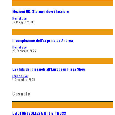
Elezioni UK: Starmer dovrà lasciare
HomePage
12 Maggio 2026
Il compleanno dell’ex principe Andrew
HomePage
20 Febbraio 2026
La sfida dei pizzaioli all’European Pizza Show
London Eye
1 Dicembre 2025
Casuale
L’AUTOREVOLEZZA DI LIZ TRUSS