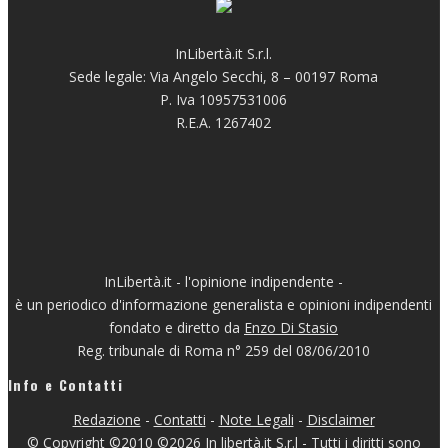
InLibertà.it S.r.l.
Sede legale: Via Angelo Secchi, 8 – 00197 Roma
P. Iva 10957531006
R.E.A. 1267402
InLibertà.it - l'opinione indipendente -
è un periodico d'informazione generalista e opinioni indipendenti
fondato e diretto da
Enzo Di Stasio
Reg. tribunale di Roma n° 259 del 08/06/2010
Info e Contatti
Redazione
-
Contatti
-
Note Legali
-
Disclaimer
© Copyright ©2010 ©2026 In libertà.it S.r.l - Tutti i diritti sono