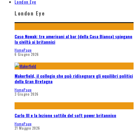
London Eye
London Eye
Caso Nowak: tre americani al bar (della Casa Bianca) spiegano
la civiltà ai britannici
HomePage
6 Giugno 2026
Makerfield, il collegio che può ridisegnare gli equilibri politici
della Gran Bretagna
HomePage
3 Giugno 2026
Carlo III e la lezione sottile del soft power britannico
HomePage
21 Maggio 2026