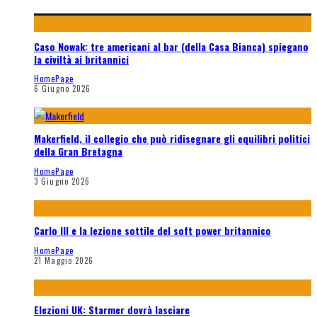
Caso Nowak: tre americani al bar (della Casa Bianca) spiegano
la civiltà ai britannici
HomePage
6 Giugno 2026
Makerfield, il collegio che può ridisegnare gli equilibri politici
della Gran Bretagna
HomePage
3 Giugno 2026
Carlo III e la lezione sottile del soft power britannico
HomePage
21 Maggio 2026
Elezioni UK: Starmer dovrà lasciare