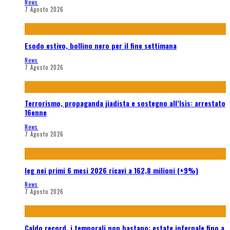
News
7 Agosto 2026
Esodo estivo, bollino nero per il fine settimana
News
7 Agosto 2026
Terrorismo, propaganda jiadista e sostegno all’Isis: arrestato
16enne
News
7 Agosto 2026
Ieg nei primi 6 mesi 2026 ricavi a 162,8 milioni (+9%)
News
7 Agosto 2026
Caldo record, i temporali non bastano: estate infernale fino a