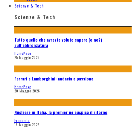
Scienze & Tech
Scienze & Tech
Tutto quello che avreste voluto sapere (o no?)
sull’abbronzatura
HomePage
25 Maggio 2026
Ferrari e Lamborghini: audacia e passione
HomePage
20 Maggio 2026
Nucleare in Italia, la premier ne auspica il ritorno
Economia
18 Maggio 2026