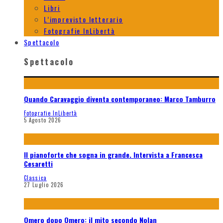
Libri
L’imprevisto letterario
Fotografie InLibertà
Spettacolo
Spettacolo
Quando Caravaggio diventa contemporaneo: Marco Tamburro
Fotografie InLibertà
5 Agosto 2026
Il pianoforte che sogna in grande. Intervista a Francesca
Cesaretti
Classica
27 Luglio 2026
Omero dopo Omero: il mito secondo Nolan