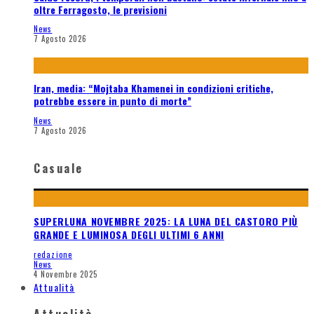
oltre Ferragosto, le previsioni
News
7 Agosto 2026
Iran, media: “Mojtaba Khamenei in condizioni critiche,
potrebbe essere in punto di morte”
News
7 Agosto 2026
Casuale
SUPERLUNA NOVEMBRE 2025: LA LUNA DEL CASTORO PIÙ
GRANDE E LUMINOSA DEGLI ULTIMI 6 ANNI
redazione
News
4 Novembre 2025
Attualità