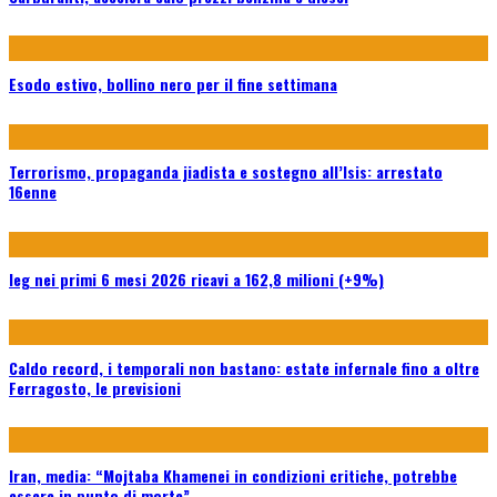
Esodo estivo, bollino nero per il fine settimana
Terrorismo, propaganda jiadista e sostegno all’Isis: arrestato
16enne
Ieg nei primi 6 mesi 2026 ricavi a 162,8 milioni (+9%)
Caldo record, i temporali non bastano: estate infernale fino a oltre
Ferragosto, le previsioni
Iran, media: “Mojtaba Khamenei in condizioni critiche, potrebbe
essere in punto di morte”