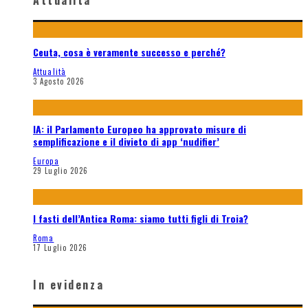
Attualità
Ceuta, cosa è veramente successo e perché?
Attualità
3 Agosto 2026
IA: il Parlamento Europeo ha approvato misure di
semplificazione e il divieto di app ‘nudifier’
Europa
29 Luglio 2026
I fasti dell’Antica Roma: siamo tutti figli di Troia?
Roma
17 Luglio 2026
In evidenza