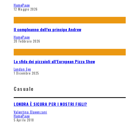
HomePage
12 Maggio 2026
Il compleanno dell’ex principe Andrew
HomePage
20 Febbraio 2026
La sfida dei pizzaioli all’European Pizza Show
London Eye
1 Dicembre 2025
Casuale
LONDRA È SICURA PER I NOSTRI FIGLI?
Valentina Clavenzani
HomePage
5 Aprile 2018