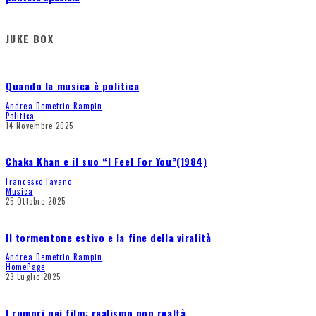
JUKE BOX
Quando la musica è politica
Andrea Demetrio Rampin
Politica
14 Novembre 2025
Chaka Khan e il suo “I Feel For You”(1984)
Francesco Favano
Musica
25 Ottobre 2025
Il tormentone estivo e la fine della viralità
Andrea Demetrio Rampin
HomePage
23 Luglio 2025
I rumori nei film: realismo non realtà