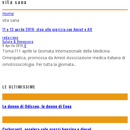
vita sana
Home
vita sana
11 e 13 aprile 2016: stop alla pigrizia con Amiot e Alt
redazione
Salute & Benessere
9 Aprile 2016
0
Torna l’11 aprile la Giornata Internazionale della Medicina
Omeopatica, promossa da Amiot-Associazione medica italiana di
omotossicologia. Per tutta la giornata
...
LE ULTIMISSIME
Le donne di Odisseo, le donne di Enea
Carburanti, accelera calo prezzi benzina e diesel