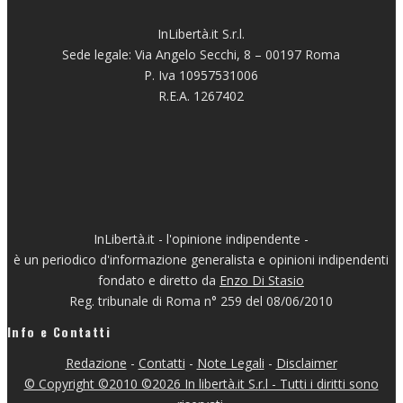
InLibertà.it S.r.l.
Sede legale: Via Angelo Secchi, 8 – 00197 Roma
P. Iva 10957531006
R.E.A. 1267402
InLibertà.it - l'opinione indipendente -
è un periodico d'informazione generalista e opinioni indipendenti
fondato e diretto da
Enzo Di Stasio
Reg. tribunale di Roma n° 259 del 08/06/2010
Info e Contatti
Redazione
-
Contatti
-
Note Legali
-
Disclaimer
© Copyright ©2010 ©2026 In libertà.it S.r.l - Tutti i diritti sono