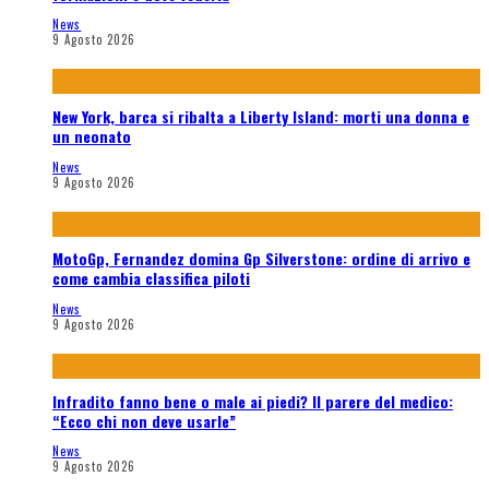
News
9 Agosto 2026
New York, barca si ribalta a Liberty Island: morti una donna e
un neonato
News
9 Agosto 2026
MotoGp, Fernandez domina Gp Silverstone: ordine di arrivo e
come cambia classifica piloti
News
9 Agosto 2026
Infradito fanno bene o male ai piedi? Il parere del medico:
“Ecco chi non deve usarle”
News
9 Agosto 2026