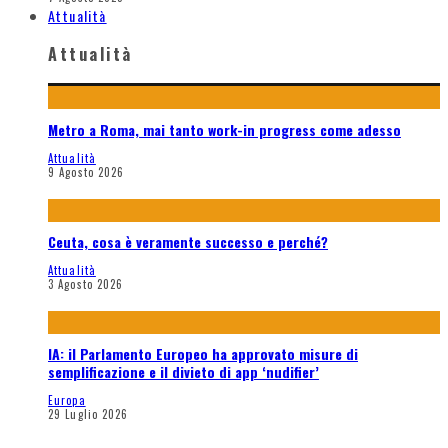
Attualità
Attualità
Metro a Roma, mai tanto work-in progress come adesso
Attualità
9 Agosto 2026
Ceuta, cosa è veramente successo e perché?
Attualità
3 Agosto 2026
IA: il Parlamento Europeo ha approvato misure di
semplificazione e il divieto di app ‘nudifier’
Europa
29 Luglio 2026