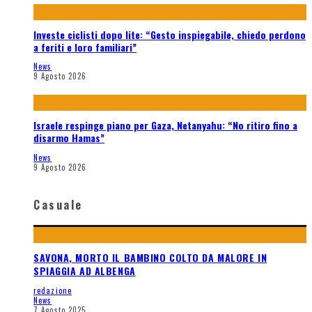
Investe ciclisti dopo lite: “Gesto inspiegabile, chiedo perdono
a feriti e loro familiari”
News
9 Agosto 2026
Israele respinge piano per Gaza, Netanyahu: “No ritiro fino a
disarmo Hamas”
News
9 Agosto 2026
Casuale
SAVONA, MORTO IL BAMBINO COLTO DA MALORE IN
SPIAGGIA AD ALBENGA
redazione
News
7 Agosto 2025