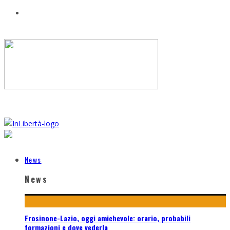
News
News
Frosinone-Lazio, oggi amichevole: orario, probabili
formazioni e dove vederla