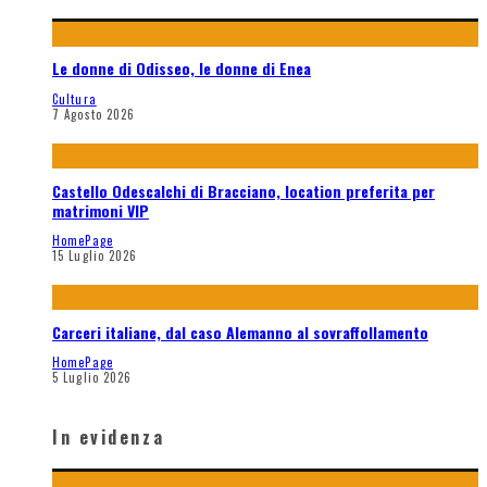
Le donne di Odisseo, le donne di Enea
Cultura
7 Agosto 2026
Castello Odescalchi di Bracciano, location preferita per
matrimoni VIP
HomePage
15 Luglio 2026
Carceri italiane, dal caso Alemanno al sovraffollamento
HomePage
5 Luglio 2026
In evidenza