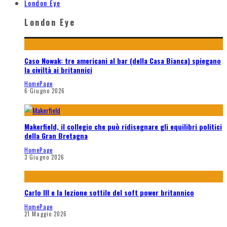
London Eye
London Eye
Caso Nowak: tre americani al bar (della Casa Bianca) spiegano
la civiltà ai britannici
HomePage
6 Giugno 2026
Makerfield, il collegio che può ridisegnare gli equilibri politici
della Gran Bretagna
HomePage
3 Giugno 2026
Carlo III e la lezione sottile del soft power britannico
HomePage
21 Maggio 2026