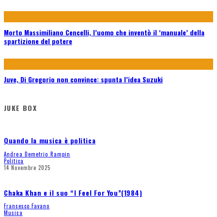
Morto Massimiliano Cencelli, l’uomo che inventò il ‘manuale’ della
spartizione del potere
Juve, Di Gregorio non convince: spunta l’idea Suzuki
JUKE BOX
Quando la musica è politica
Andrea Demetrio Rampin
Politica
14 Novembre 2025
Chaka Khan e il suo “I Feel For You”(1984)
Francesco Favano
Musica