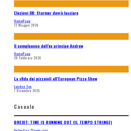
Elezioni UK: Starmer dovrà lasciare
HomePage
12 Maggio 2026
Il compleanno dell’ex principe Andrew
HomePage
20 Febbraio 2026
La sfida dei pizzaioli all’European Pizza Show
London Eye
1 Dicembre 2025
Casuale
BREXIT: TIME IS RUNNING OUT (IL TEMPO STRINGE)
Valentina Clavenzani