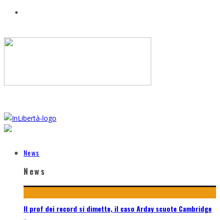
News
News
Il prof dei record si dimette, il caso Arday scuote Cambridge