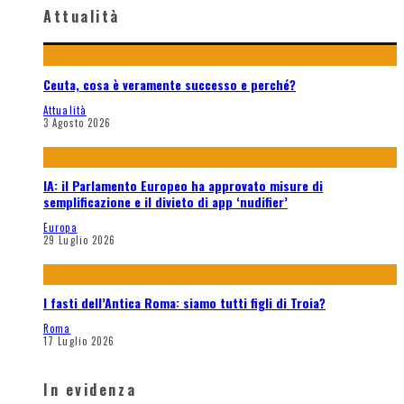
Attualità
Ceuta, cosa è veramente successo e perché?
Attualità
3 Agosto 2026
IA: il Parlamento Europeo ha approvato misure di
semplificazione e il divieto di app ‘nudifier’
Europa
29 Luglio 2026
I fasti dell’Antica Roma: siamo tutti figli di Troia?
Roma
17 Luglio 2026
In evidenza