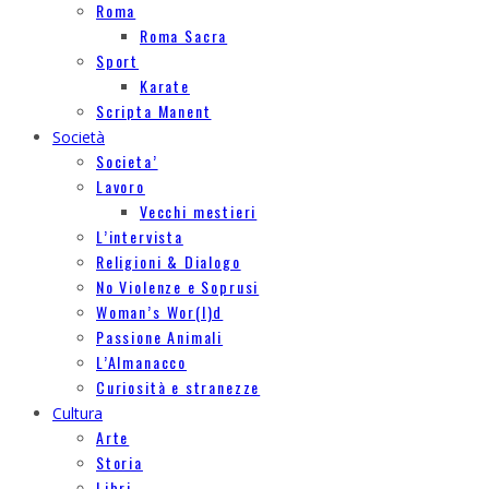
Roma
Roma Sacra
Sport
Karate
Scripta Manent
Società
Societa’
Lavoro
Vecchi mestieri
L’intervista
Religioni & Dialogo
No Violenze e Soprusi
Woman’s Wor(l)d
Passione Animali
L’Almanacco
Curiosità e stranezze
Cultura
Arte
Storia
Libri