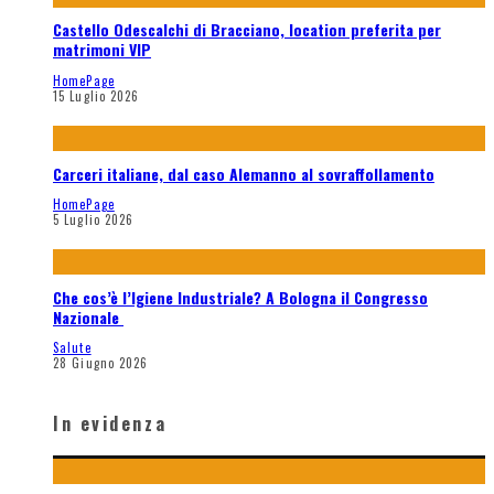
Castello Odescalchi di Bracciano, location preferita per
matrimoni VIP
HomePage
15 Luglio 2026
Carceri italiane, dal caso Alemanno al sovraffollamento
HomePage
5 Luglio 2026
Che cos’è l’Igiene Industriale? A Bologna il Congresso
Nazionale
Salute
28 Giugno 2026
In evidenza