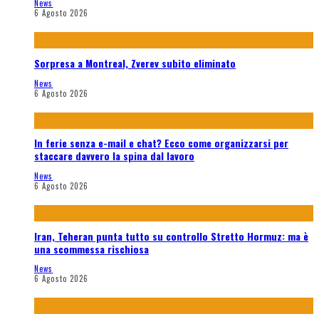
News
6 Agosto 2026
Sorpresa a Montreal, Zverev subito eliminato
News
6 Agosto 2026
In ferie senza e-mail e chat? Ecco come organizzarsi per
staccare davvero la spina dal lavoro
News
6 Agosto 2026
Iran, Teheran punta tutto su controllo Stretto Hormuz: ma è
una scommessa rischiosa
News
6 Agosto 2026