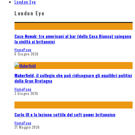
London Eye
London Eye
Caso Nowak: tre americani al bar (della Casa Bianca) spiegano
la civiltà ai britannici
HomePage
6 Giugno 2026
Makerfield, il collegio che può ridisegnare gli equilibri politici
della Gran Bretagna
HomePage
3 Giugno 2026
Carlo III e la lezione sottile del soft power britannico
HomePage
21 Maggio 2026