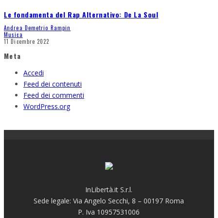
Le fondamenta del Rap Alternativo: De La Soul
Andrea Demetrio Rampin
Musica
11 Dicembre 2022
Meta
Accedi
Feed dei contenuti
Feed dei commenti
WordPress.org
InLibertà.it S.r.l.
Sede legale: Via Angelo Secchi, 8 – 00197 Roma
P. Iva 10957531006