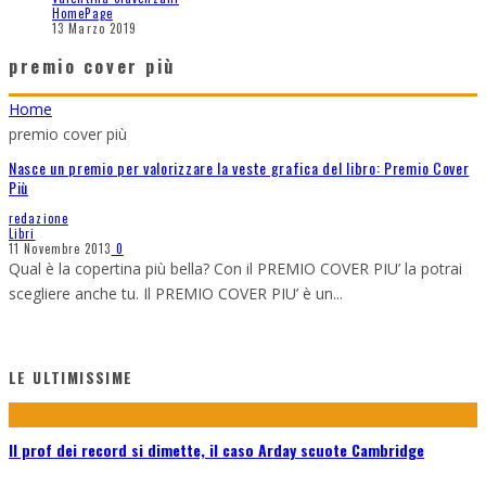
HomePage
13 Marzo 2019
premio cover più
Home
premio cover più
Nasce un premio per valorizzare la veste grafica del libro: Premio Cover
Più
redazione
Libri
11 Novembre 2013
0
Qual è la copertina più bella? Con il PREMIO COVER PIU’ la potrai
scegliere anche tu. Il PREMIO COVER PIU’ è un
...
LE ULTIMISSIME
Il prof dei record si dimette, il caso Arday scuote Cambridge