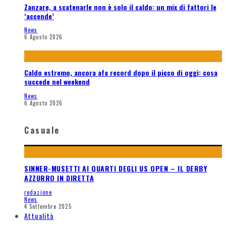
Zanzare, a scatenarle non è solo il caldo: un mix di fattori le
‘accende’
News
6 Agosto 2026
Caldo estremo, ancora afa record dopo il picco di oggi: cosa
succede nel weekend
News
6 Agosto 2026
Casuale
SINNER-MUSETTI AI QUARTI DEGLI US OPEN – IL DERBY
AZZURRO IN DIRETTA
redazione
News
4 Settembre 2025
Attualità