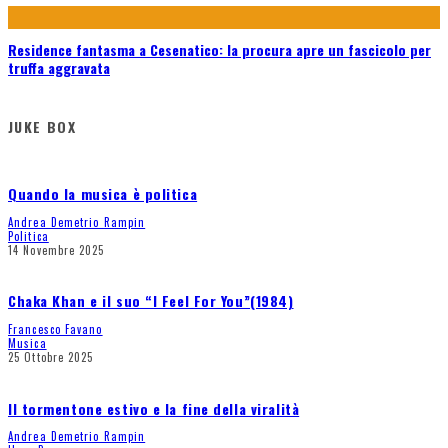
Residence fantasma a Cesenatico: la procura apre un fascicolo per
truffa aggravata
JUKE BOX
Quando la musica è politica
Andrea Demetrio Rampin
Politica
14 Novembre 2025
Chaka Khan e il suo “I Feel For You”(1984)
Francesco Favano
Musica
25 Ottobre 2025
Il tormentone estivo e la fine della viralità
Andrea Demetrio Rampin