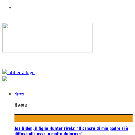
News
News
Joe Biden, il figlio Hunter rivela: “Il cancro di mio padre si è
diffuso alle ossa, è molto doloroso”