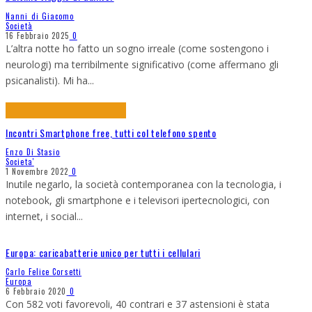
Nanni di Giacomo
Società
16 Febbraio 2025
0
L’altra notte ho fatto un sogno irreale (come sostengono i
neurologi) ma terribilmente significativo (come affermano gli
psicanalisti). Mi ha
...
Incontri Smartphone free, tutti col telefono spento
Enzo Di Stasio
Societa'
1 Novembre 2022
0
Inutile negarlo, la società contemporanea con la tecnologia, i
notebook, gli smartphone e i televisori ipertecnologici, con
internet, i social
...
Europa: caricabatterie unico per tutti i cellulari
Carlo Felice Corsetti
Europa
6 Febbraio 2020
0
Con 582 voti favorevoli, 40 contrari e 37 astensioni è stata