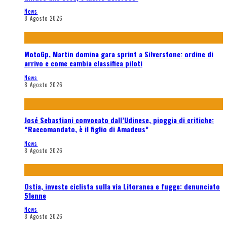
News
8 Agosto 2026
MotoGp, Martin domina gara sprint a Silverstone: ordine di
arrivo e come cambia classifica piloti
News
8 Agosto 2026
José Sebastiani convocato dall’Udinese, pioggia di critiche:
“Raccomandato, è il figlio di Amadeus”
News
8 Agosto 2026
Ostia, investe ciclista sulla via Litoranea e fugge: denunciato
51enne
News
8 Agosto 2026