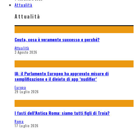
Attualità
Attualità
Ceuta, cosa è veramente successo e perché?
Attualità
3 Agosto 2026
IA: il Parlamento Europeo ha approvato misure di
semplificazione e il divieto di app ‘nudifier’
Europa
29 Luglio 2026
I fasti dell’Antica Roma: siamo tutti figli di Troia?
Roma
17 Luglio 2026