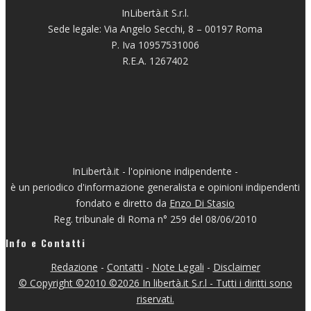
InLibertà.it S.r.l.
Sede legale: Via Angelo Secchi, 8 – 00197 Roma
P. Iva 10957531006
R.E.A. 1267402
InLibertà.it - l'opinione indipendente -
è un periodico d'informazione generalista e opinioni indipendenti
fondato e diretto da
Enzo Di Stasio
Reg. tribunale di Roma n° 259 del 08/06/2010
Info e Contatti
Redazione
-
Contatti
-
Note Legali
-
Disclaimer
© Copyright ©2010 ©2026 In libertà.it S.r.l - Tutti i diritti sono
riservati.