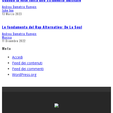
Andrea Demetrio Rampin
Juke box
13 Marzo 2023
Le fondamenta del Rap Alternativo: De La Soul
Andrea Demetrio Rampin
Musica
11 Dicembre 2022
Meta
Accedi
Feed dei contenuti
Feed dei commenti
WordPress.org