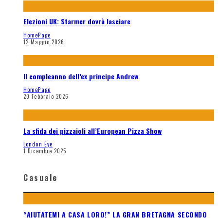
Elezioni UK: Starmer dovrà lasciare
HomePage
12 Maggio 2026
Il compleanno dell’ex principe Andrew
HomePage
20 Febbraio 2026
La sfida dei pizzaioli all’European Pizza Show
London Eye
1 Dicembre 2025
Casuale
“AIUTATEMI A CASA LORO!” LA GRAN BRETAGNA SECONDO