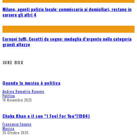
Milano, agenti polizia locale: commissaria ai domiciliari, restano in
carcere gli altri 4
Europei tuffi, Cosetti da sogno: medaglia d’argento nella categoria
grandi altezze
JUKE BOX
Quando la musica è politica
Andrea Demetrio Rampin
Politica
14 Novembre 2025
Chaka Khan e il suo “I Feel For You”(1984)
Francesco Favano
Musica
25 Ottobre 2025