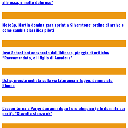
alle ossa, è molto doloroso”
MotoGp, Martin domina gara sprint a Silverstone: ordine di arrivo e
come cambia classifica piloti
José Sebastiani convocato dall’Udinese, pioggia di critiche:
“Raccomandato, è il figlio di Amadeus”
Ostia, investe ciclista sulla via Litoranea e fugge: denunciato
51enne
Ceccon torna a Parigi due anni dopo l’oro olimpico (e le dormite sui
prati): “Stavolta stanza ok”