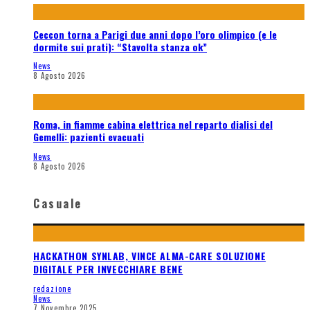
Ceccon torna a Parigi due anni dopo l’oro olimpico (e le
dormite sui prati): “Stavolta stanza ok”
News
8 Agosto 2026
Roma, in fiamme cabina elettrica nel reparto dialisi del
Gemelli: pazienti evacuati
News
8 Agosto 2026
Casuale
HACKATHON SYNLAB, VINCE ALMA-CARE SOLUZIONE
DIGITALE PER INVECCHIARE BENE
redazione
News
7 Novembre 2025