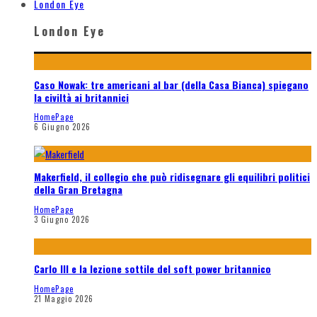
London Eye
London Eye
Caso Nowak: tre americani al bar (della Casa Bianca) spiegano
la civiltà ai britannici
HomePage
6 Giugno 2026
Makerfield, il collegio che può ridisegnare gli equilibri politici
della Gran Bretagna
HomePage
3 Giugno 2026
Carlo III e la lezione sottile del soft power britannico
HomePage
21 Maggio 2026