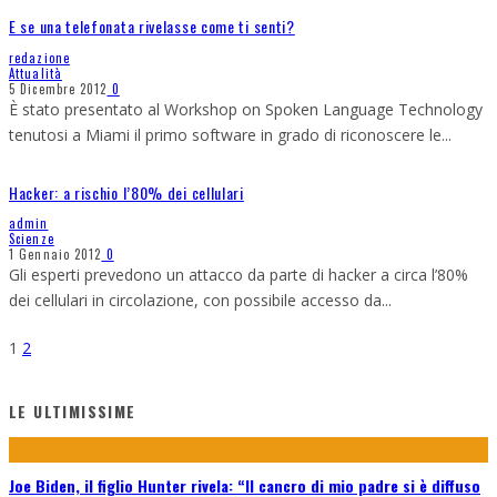
E se una telefonata rivelasse come ti senti?
redazione
Attualità
5 Dicembre 2012
0
È stato presentato al Workshop on Spoken Language Technology
tenutosi a Miami il primo software in grado di riconoscere le
...
Hacker: a rischio l’80% dei cellulari
admin
Scienze
1 Gennaio 2012
0
Gli esperti prevedono un attacco da parte di hacker a circa l’80%
dei cellulari in circolazione, con possibile accesso da
...
1
2
LE ULTIMISSIME
Joe Biden, il figlio Hunter rivela: “Il cancro di mio padre si è diffuso