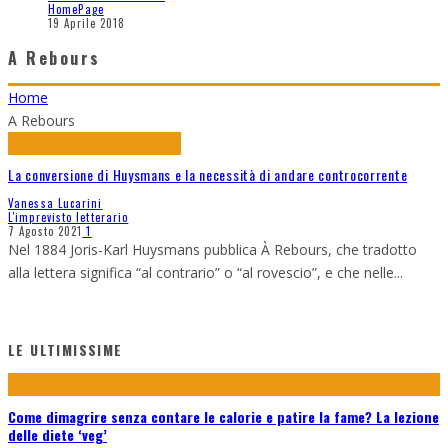
HomePage
19 Aprile 2018
A Rebours
Home
A Rebours
La conversione di Huysmans e la necessità di andare controcorrente
Vanessa Lucarini
L'imprevisto letterario
7 Agosto 2021
1
Nel 1884 Joris-Karl Huysmans pubblica À Rebours, che tradotto
alla lettera significa “al contrario” o “al rovescio”, e che nelle
...
LE ULTIMISSIME
Come dimagrire senza contare le calorie e patire la fame? La lezione
delle diete ‘veg’