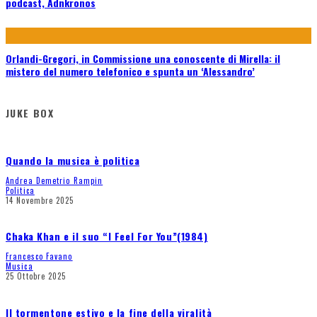
podcast, Adnkronos
Orlandi-Gregori, in Commissione una conoscente di Mirella: il
mistero del numero telefonico e spunta un ‘Alessandro’
JUKE BOX
Quando la musica è politica
Andrea Demetrio Rampin
Politica
14 Novembre 2025
Chaka Khan e il suo “I Feel For You”(1984)
Francesco Favano
Musica
25 Ottobre 2025
Il tormentone estivo e la fine della viralità