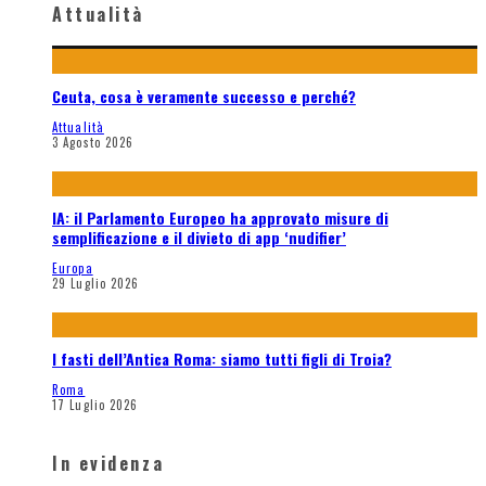
Attualità
Ceuta, cosa è veramente successo e perché?
Attualità
3 Agosto 2026
IA: il Parlamento Europeo ha approvato misure di
semplificazione e il divieto di app ‘nudifier’
Europa
29 Luglio 2026
I fasti dell’Antica Roma: siamo tutti figli di Troia?
Roma
17 Luglio 2026
In evidenza