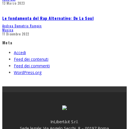
13 Marzo 2023
Le fondamenta del Rap Alternativo: De La Soul
Andrea Demetrio Rampin
Musica
11 Dicembre 2022
Meta
Accedi
Feed dei contenuti
Feed dei commenti
WordPress.org
InLibertà.it S.r.l.
Sede legale: Via Angelo Secchi, 8 – 00197 Roma