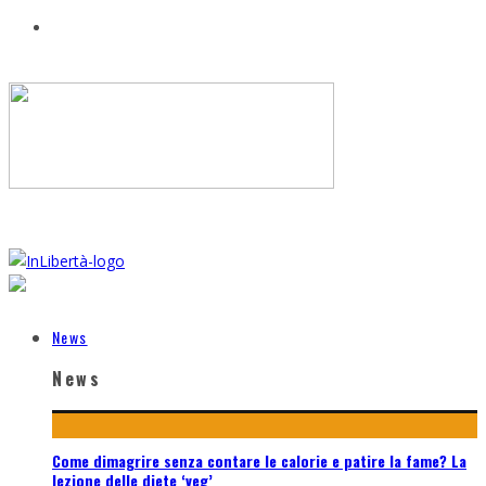
News
News
Come dimagrire senza contare le calorie e patire la fame? La
lezione delle diete ‘veg’