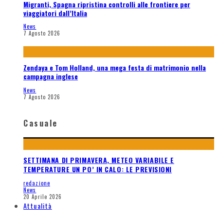
Migranti, Spagna ripristina controlli alle frontiere per
viaggiatori dall’Italia
News
7 Agosto 2026
Zendaya e Tom Holland, una mega festa di matrimonio nella
campagna inglese
News
7 Agosto 2026
Casuale
SETTIMANA DI PRIMAVERA, METEO VARIABILE E
TEMPERATURE UN PO’ IN CALO: LE PREVISIONI
redazione
News
20 Aprile 2026
Attualità