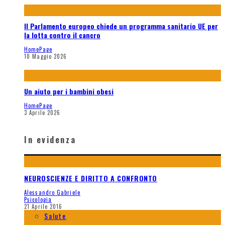
Il Parlamento europeo chiede un programma sanitario UE per
la lotta contro il cancro
HomePage
10 Maggio 2026
Un aiuto per i bambini obesi
HomePage
3 Aprile 2026
In evidenza
NEUROSCIENZE E DIRITTO A CONFRONTO
Alessandro Gabriele
Psicologia
21 Aprile 2016
Salute