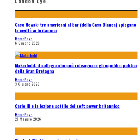
London Eye
Caso Nowak: tre americani al bar (della Casa Bianca) spiegano
la civiltà ai britannici
HomePage
6 Giugno 2026
Makerfield, il collegio che può ridisegnare gli equilibri politici
della Gran Bretagna
HomePage
3 Giugno 2026
Carlo III e la lezione sottile del soft power britannico
HomePage
21 Maggio 2026