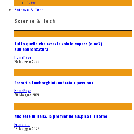
Eventi
Scienze & Tech
Scienze & Tech
Tutto quello che avreste voluto sapere (o no?)
sull’abbronzatura
HomePage
25 Maggio 2026
Ferrari e Lamborghini: audacia e passione
HomePage
20 Maggio 2026
Nucleare in Italia, la premier ne auspica il ritorno
Economia
18 Maggio 2026