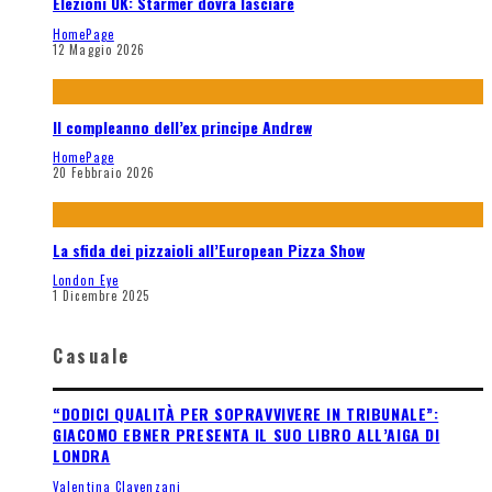
Elezioni UK: Starmer dovrà lasciare
HomePage
12 Maggio 2026
Il compleanno dell’ex principe Andrew
HomePage
20 Febbraio 2026
La sfida dei pizzaioli all’European Pizza Show
London Eye
1 Dicembre 2025
Casuale
“DODICI QUALITÀ PER SOPRAVVIVERE IN TRIBUNALE”:
GIACOMO EBNER PRESENTA IL SUO LIBRO ALL’AIGA DI
LONDRA
Valentina Clavenzani