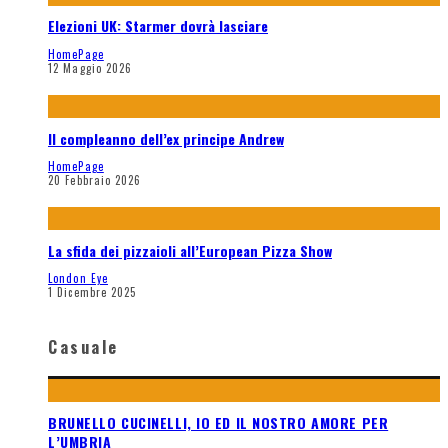
Elezioni UK: Starmer dovrà lasciare
HomePage
12 Maggio 2026
Il compleanno dell’ex principe Andrew
HomePage
20 Febbraio 2026
La sfida dei pizzaioli all’European Pizza Show
London Eye
1 Dicembre 2025
Casuale
BRUNELLO CUCINELLI, IO ED IL NOSTRO AMORE PER
L’UMBRIA