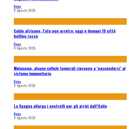
News
9 Agosto 2026
Caldo africano, l’afa non arretra: oggi e domani 19 città
bollino rosso
News
9 Agosto 2026
Melanoma, alcune cellule tumorali riescono a ‘nascondersi’ al
sistema immunitario
News
9 Agosto 2026
La Spagna allarga i controlli per gli arrivi dall’Italia
News
9 Agosto 2026