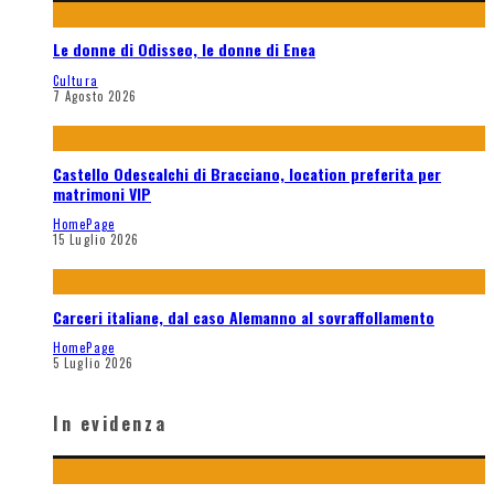
Le donne di Odisseo, le donne di Enea
Cultura
7 Agosto 2026
Castello Odescalchi di Bracciano, location preferita per
matrimoni VIP
HomePage
15 Luglio 2026
Carceri italiane, dal caso Alemanno al sovraffollamento
HomePage
5 Luglio 2026
In evidenza