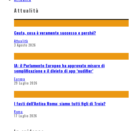
Attualità
Ceuta, cosa è veramente successo e perché?
Attualità
3 Agosto 2026
IA: il Parlamento Europeo ha approvato misure di
semplificazione e il divieto di app ‘nudifier’
Europa
29 Luglio 2026
I fasti dell’Antica Roma: siamo tutti figli di Troia?
Roma
17 Luglio 2026