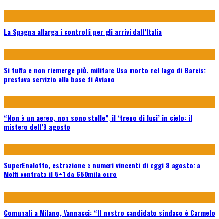
La Spagna allarga i controlli per gli arrivi dall’Italia
Si tuffa e non riemerge più, militare Usa morto nel lago di Barcis:
prestava servizio alla base di Aviano
“Non è un aereo, non sono stelle”, il ‘treno di luci’ in cielo: il
mistero dell’8 agosto
SuperEnalotto, estrazione e numeri vincenti di oggi 8 agosto: a
Melfi centrato il 5+1 da 650mila euro
Comunali a Milano, Vannacci: “Il nostro candidato sindaco è Carmelo