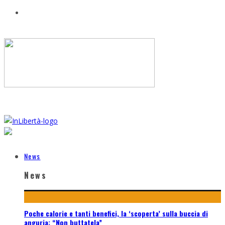
News
News
Poche calorie e tanti benefici, la ‘scoperta’ sulla buccia di
anguria: “Non buttatela”