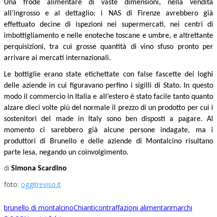
Una frode alimentare di vaste dimensioni, nella vendita
all’ingrosso e al dettaglio: i NAS di Firenze avrebbero già
effettuato decine di ispezioni nei supermercati, nei centri di
imbottigliamento e nelle enoteche toscane e umbre, e altrettante
perquisizioni, tra cui grosse quantità di vino sfuso pronto per
arrivare ai mercati internazionali.
Le bottiglie erano state etichettate con false fascette dei loghi
delle aziende in cui figuravano perfino i sigilli di Stato. In questo
modo il commercio in Italia e all’estero è stato facile tanto quanto
alzare dieci volte più del normale il prezzo di un prodotto per cui i
sostenitori del made in Italy sono ben disposti a pagare. Al
momento ci sarebbero già alcune persone indagate, ma i
produttori di Brunello e delle aziende di Montalcino risultano
parte lesa, negando un coinvolgimento.
di
Simona Scardino
foto:
oggitreviso.it
brunello di montalcino
Chianti
contraffazioni alimentari
marchi