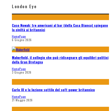
London Eye
Caso Nowak: tre americani al bar (della Casa Bianca) spiegano
la civiltà ai britannici
HomePage
6 Giugno 2026
Makerfield, il collegio che può ridisegnare gli equilibri politici
della Gran Bretagna
HomePage
3 Giugno 2026
Carlo III e la lezione sottile del soft power britannico
HomePage
21 Maggio 2026