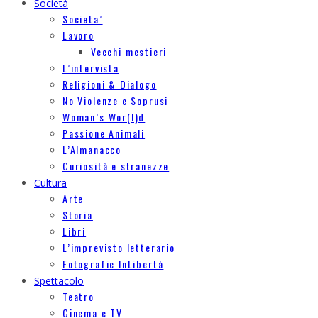
Società
Societa’
Lavoro
Vecchi mestieri
L’intervista
Religioni & Dialogo
No Violenze e Soprusi
Woman’s Wor(l)d
Passione Animali
L’Almanacco
Curiosità e stranezze
Cultura
Arte
Storia
Libri
L’imprevisto letterario
Fotografie InLibertà
Spettacolo
Teatro
Cinema e TV