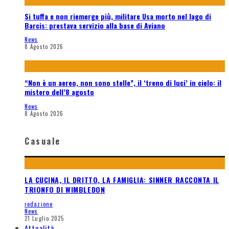
Si tuffa e non riemerge più, militare Usa morto nel lago di
Barcis: prestava servizio alla base di Aviano
News
8 Agosto 2026
“Non è un aereo, non sono stelle”, il ‘treno di luci’ in cielo: il
mistero dell’8 agosto
News
8 Agosto 2026
Casuale
LA CUCINA, IL DRITTO, LA FAMIGLIA: SINNER RACCONTA IL
TRIONFO DI WIMBLEDON
redazione
News
21 Luglio 2025
Attualità