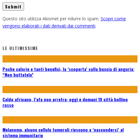
Questo sito utilizza Akismet per ridurre lo spam.
Scopri come
vengono elaborati i dati derivati dai commenti
.
LE ULTIMISSIME
Poche calorie e tanti benefici, la ‘scoperta’ sulla buccia di anguria:
“Non buttatela”
Caldo africano, l’afa non arretra: oggi e domani 19 città bollino
rosso
Melanoma, alcune cellule tumorali riescono a ‘nascondersi’ al
sistema immunitario