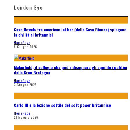
London Eye
Caso Nowak: tre americani al bar (della Casa Bianca) spiegano
la civiltà ai britannici
HomePage
6 Giugno 2026
Makerfield, il collegio che può ridisegnare gli equilibri politici
della Gran Bretagna
HomePage
3 Giugno 2026
Carlo III e la lezione sottile del soft power britannico
HomePage
21 Maggio 2026