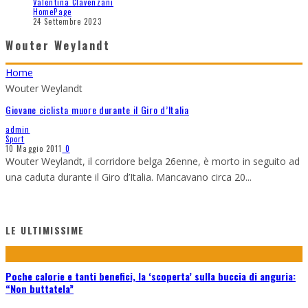
Valentina Clavenzani
HomePage
24 Settembre 2023
Wouter Weylandt
Home
Wouter Weylandt
Giovane ciclista muore durante il Giro d’Italia
admin
Sport
10 Maggio 2011
0
Wouter Weylandt, il corridore belga 26enne, è morto in seguito ad
una caduta durante il Giro d’Italia. Mancavano circa 20
...
LE ULTIMISSIME
Poche calorie e tanti benefici, la ‘scoperta’ sulla buccia di anguria:
“Non buttatela”