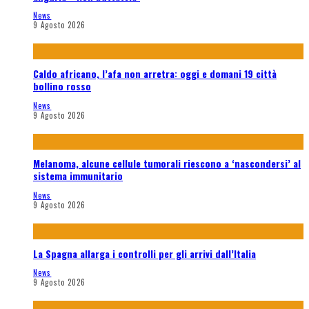
News
9 Agosto 2026
Caldo africano, l’afa non arretra: oggi e domani 19 città
bollino rosso
News
9 Agosto 2026
Melanoma, alcune cellule tumorali riescono a ‘nascondersi’ al
sistema immunitario
News
9 Agosto 2026
La Spagna allarga i controlli per gli arrivi dall’Italia
News
9 Agosto 2026