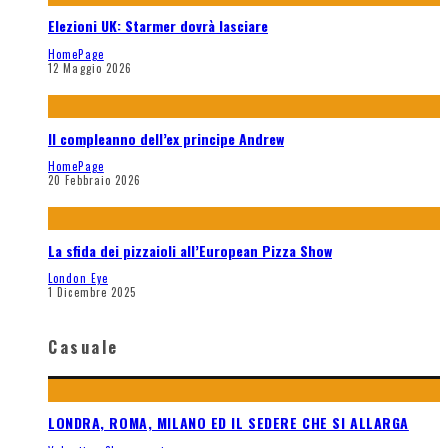
Elezioni UK: Starmer dovrà lasciare
HomePage
12 Maggio 2026
Il compleanno dell’ex principe Andrew
HomePage
20 Febbraio 2026
La sfida dei pizzaioli all’European Pizza Show
London Eye
1 Dicembre 2025
Casuale
LONDRA, ROMA, MILANO ED IL SEDERE CHE SI ALLARGA