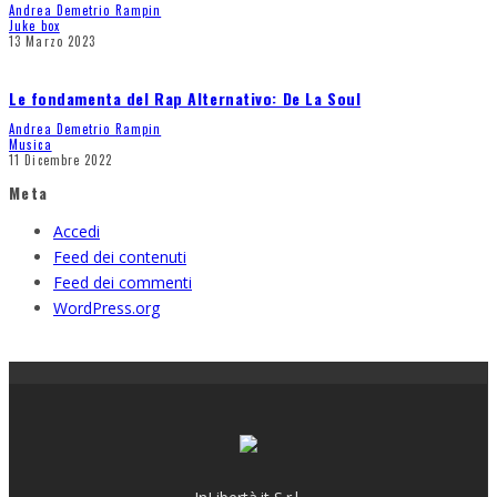
Andrea Demetrio Rampin
Juke box
13 Marzo 2023
Le fondamenta del Rap Alternativo: De La Soul
Andrea Demetrio Rampin
Musica
11 Dicembre 2022
Meta
Accedi
Feed dei contenuti
Feed dei commenti
WordPress.org