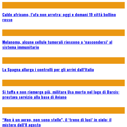
Caldo africano, l’afa non arretra: oggi e domani 19 città bollino
rosso
Melanoma, alcune cellule tumorali riescono a ‘nascondersi’ al
sistema immunitario
La Spagna allarga i controlli per gli arrivi dall’Italia
Si tuffa e non riemerge più, militare Usa morto nel lago di Barcis:
prestava servizio alla base di Aviano
“Non è un aereo, non sono stelle”, il ‘treno di luci’ in cielo: il
mistero dell’8 agosto