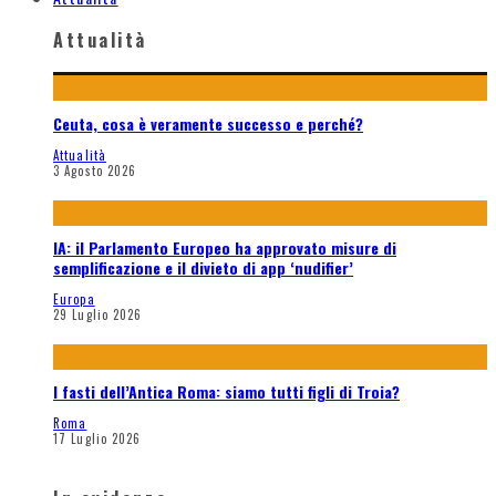
Attualità
Ceuta, cosa è veramente successo e perché?
Attualità
3 Agosto 2026
IA: il Parlamento Europeo ha approvato misure di
semplificazione e il divieto di app ‘nudifier’
Europa
29 Luglio 2026
I fasti dell’Antica Roma: siamo tutti figli di Troia?
Roma
17 Luglio 2026