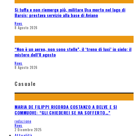
Si tuffa e non riemerge più, militare Usa morto nel lago di
Barcis: prestava servizio alla base di Aviano
News
8 Agosto 2026
“Non è un aereo, non sono stelle”, il ‘treno di luci’ in cielo: il
mistero dell’8 agosto
News
8 Agosto 2026
Casuale
MARIA DE FILIPPI RICORDA COSTANZO A BELVE E SI
COMMUOVE: “GLI CHIEDEREI SE HA SOFFERTO…”
redazione
News
2 Dicembre 2025
Attualità