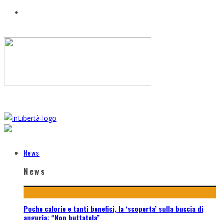
News
News
Poche calorie e tanti benefici, la ‘scoperta’ sulla buccia di
anguria: “Non buttatela”