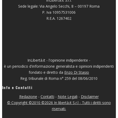
InLibertà.it S.r.l.
Sede legale: Via Angelo Secchi, 8 – 00197 Roma
P. Iva 10957531006
R.E.A. 1267402
InLibertà.it - l'opinione indipendente -
è un periodico d'informazione generalista e opinioni indipendenti
fondato e diretto da
Enzo Di Stasio
Reg. tribunale di Roma n° 259 del 08/06/2010
Info e Contatti
Redazione
-
Contatti
-
Note Legali
-
Disclaimer
© Copyright ©2010 ©2026 In libertà.it S.r.l - Tutti i diritti sono
riservati.