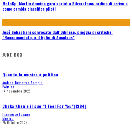
MotoGp, Martin domina gara sprint a Silverstone: ordine di arrivo e
come cambia classifica piloti
José Sebastiani convocato dall’Udinese, pioggia di critiche:
“Raccomandato, è il figlio di Amadeus”
JUKE BOX
Quando la musica è politica
Andrea Demetrio Rampin
Politica
14 Novembre 2025
Chaka Khan e il suo “I Feel For You”(1984)
Francesco Favano
Musica
25 Ottobre 2025