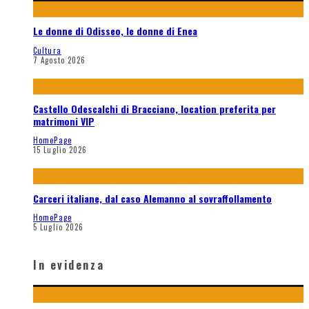
Le donne di Odisseo, le donne di Enea
Cultura
7 Agosto 2026
Castello Odescalchi di Bracciano, location preferita per
matrimoni VIP
HomePage
15 Luglio 2026
Carceri italiane, dal caso Alemanno al sovraffollamento
HomePage
5 Luglio 2026
In evidenza