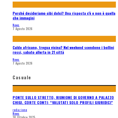
Perché desideriamo cibi dolci? Una risposta c’è e non è quella
che immagini
News
7 Agosto 2026
Caldo africano, tregua vicina? Nel weekend scendono i bollini
rossi, sabato allerta in 21 città
News
7 Agosto 2026
Casuale
PONTE SULLO STRETTO, RIUNIONE DI GOVERNO A PALAZZO
CHIGI. CORTE CONTI: “VALUTATI SOLO PROFILI GIURIDICI”
redazione
News
30 Ottobre 2025