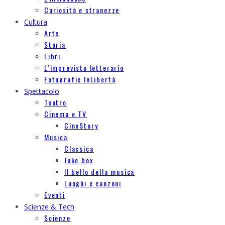
Curiosità e stranezze
Cultura
Arte
Storia
Libri
L’imprevisto letterario
Fotografie InLibertà
Spettacolo
Teatro
Cinema e TV
CineStory
Musica
Classica
Juke box
Il bello della musica
Luoghi e canzoni
Eventi
Scienze & Tech
Scienze