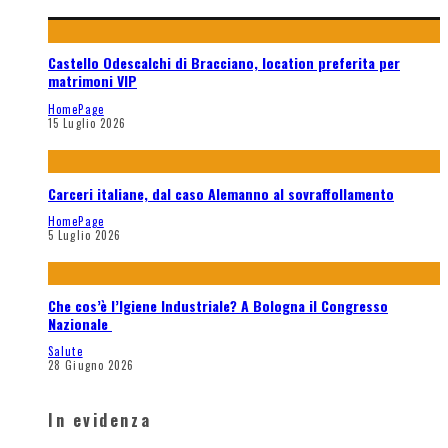
Castello Odescalchi di Bracciano, location preferita per
matrimoni VIP
HomePage
15 Luglio 2026
Carceri italiane, dal caso Alemanno al sovraffollamento
HomePage
5 Luglio 2026
Che cos’è l’Igiene Industriale? A Bologna il Congresso
Nazionale
Salute
28 Giugno 2026
In evidenza