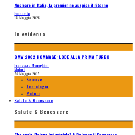
Nucleare in Italia, la premier ne auspica il ritorno
Economia
18 Maggio 2026
In evidenza
BMW 2002 HOMMAGE: LODE ALLA PRIMA TURBO
Francesco Meneghini
Motori
24 Maggio 2016
Scienze
Tecnologia
Motori
Salute & Benessere
Salute & Benessere
Che cos’è l’Igiene Industriale? A Bologna il Congresso