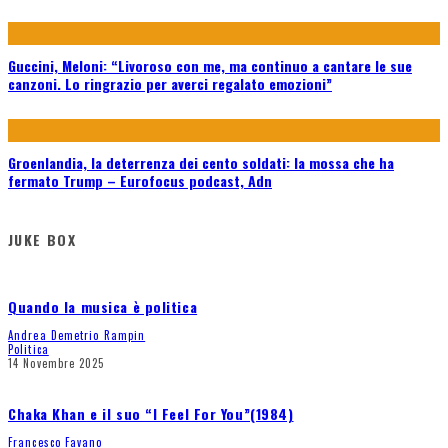
Guccini, Meloni: “Livoroso con me, ma continuo a cantare le sue
canzoni. Lo ringrazio per averci regalato emozioni”
Groenlandia, la deterrenza dei cento soldati: la mossa che ha
fermato Trump – Eurofocus podcast, Adn
JUKE BOX
Quando la musica è politica
Andrea Demetrio Rampin
Politica
14 Novembre 2025
Chaka Khan e il suo “I Feel For You”(1984)
Francesco Favano