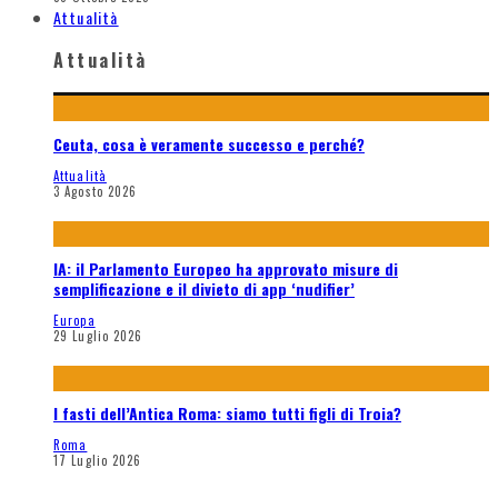
Attualità
Attualità
Ceuta, cosa è veramente successo e perché?
Attualità
3 Agosto 2026
IA: il Parlamento Europeo ha approvato misure di
semplificazione e il divieto di app ‘nudifier’
Europa
29 Luglio 2026
I fasti dell’Antica Roma: siamo tutti figli di Troia?
Roma
17 Luglio 2026