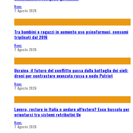
News
7 Agosto 2026
Tra bambini e ragazzi in aumento uso psicofarmaci, consumi
triplicati dal 2016
News
7 Agosto 2026
Ucraina, il futuro del conflitto passa dalla battaglia dei cieli:
droni per contrastare avanzata russa e nodo Patriot
News
7 Agosto 2026
Lavoro, restare in Italia o andare all’estero? Ecco bussola per
orientarsi tra sistemi retributivi Ue
News
7 Agosto 2026