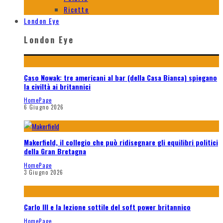
Ricette
London Eye
London Eye
Caso Nowak: tre americani al bar (della Casa Bianca) spiegano
la civiltà ai britannici
HomePage
6 Giugno 2026
Makerfield, il collegio che può ridisegnare gli equilibri politici
della Gran Bretagna
HomePage
3 Giugno 2026
Carlo III e la lezione sottile del soft power britannico
HomePage