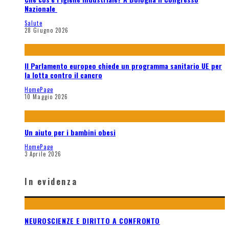
Nazionale
Salute
28 Giugno 2026
Il Parlamento europeo chiede un programma sanitario UE per
la lotta contro il cancro
HomePage
10 Maggio 2026
Un aiuto per i bambini obesi
HomePage
3 Aprile 2026
In evidenza
NEUROSCIENZE E DIRITTO A CONFRONTO