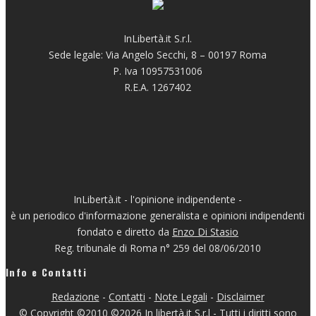
InLibertà.it S.r.l.
Sede legale: Via Angelo Secchi, 8 – 00197 Roma
P. Iva 10957531006
R.E.A. 1267402
InLibertà.it - l'opinione indipendente -
è un periodico d'informazione generalista e opinioni indipendenti
fondato e diretto da
Enzo Di Stasio
Reg. tribunale di Roma n° 259 del 08/06/2010
Info e Contatti
Redazione
-
Contatti
-
Note Legali
-
Disclaimer
© Copyright ©2010 ©2026 In libertà.it S.r.l - Tutti i diritti sono