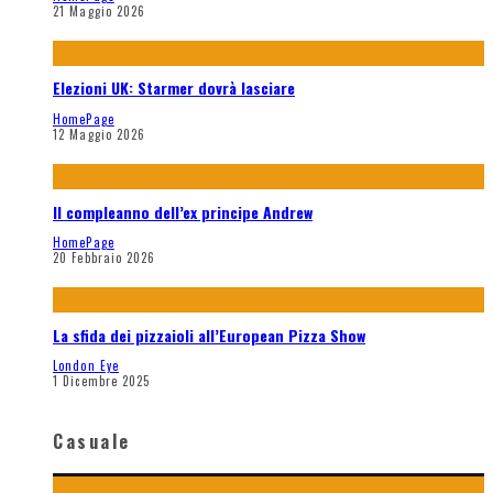
21 Maggio 2026
Elezioni UK: Starmer dovrà lasciare
HomePage
12 Maggio 2026
Il compleanno dell’ex principe Andrew
HomePage
20 Febbraio 2026
La sfida dei pizzaioli all’European Pizza Show
London Eye
1 Dicembre 2025
Casuale