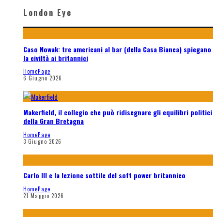
London Eye
Caso Nowak: tre americani al bar (della Casa Bianca) spiegano
la civiltà ai britannici
HomePage
6 Giugno 2026
Makerfield, il collegio che può ridisegnare gli equilibri politici
della Gran Bretagna
HomePage
3 Giugno 2026
Carlo III e la lezione sottile del soft power britannico
HomePage
21 Maggio 2026