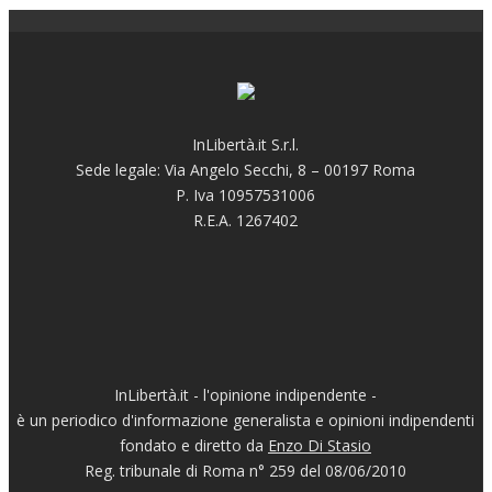
InLibertà.it S.r.l.
Sede legale: Via Angelo Secchi, 8 – 00197 Roma
P. Iva 10957531006
R.E.A. 1267402
InLibertà.it - l'opinione indipendente -
è un periodico d'informazione generalista e opinioni indipendenti
fondato e diretto da
Enzo Di Stasio
Reg. tribunale di Roma n° 259 del 08/06/2010