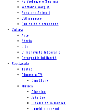
No Violenze e Soprusi
Woman’s Wor(l)d
Passione Animali
L’Almanacco
Curiosità e stranezze
Cultura
Arte
Storia
Libri
L’imprevisto letterario
Fotografie InLibertà
Spettacolo
Teatro
Cinema e TV
CineStory
Musica
Classica
Juke box
Il bello della musica
Luoghi e canzoni