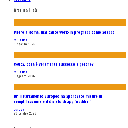
Attualità
Metro a Roma, mai tanto work-in progress come adesso
Attualità
9 Agosto 2026
Ceuta, cosa è veramente successo e perché?
Attualità
3 Agosto 2026
IA: il Parlamento Europeo ha approvato misure di
semplificazione e il divieto di app ‘nudifier’
Europa
29 Luglio 2026