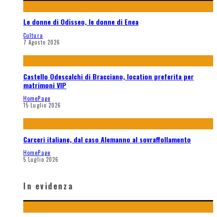
Le donne di Odisseo, le donne di Enea
Cultura
7 Agosto 2026
Castello Odescalchi di Bracciano, location preferita per
matrimoni VIP
HomePage
15 Luglio 2026
Carceri italiane, dal caso Alemanno al sovraffollamento
HomePage
5 Luglio 2026
In evidenza