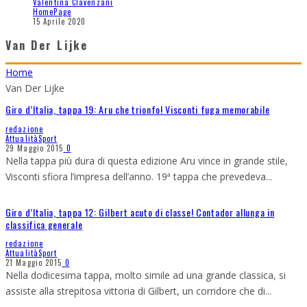
Valentina Clavenzani
HomePage
15 Aprile 2020
Van Der Lijke
Home
Van Der Lijke
Giro d’Italia, tappa 19: Aru che trionfo! Visconti fuga memorabile
redazione
Attualità
Sport
29 Maggio 2015
0
Nella tappa più dura di questa edizione Aru vince in grande stile,
Visconti sfiora l’impresa dell’anno. 19ª tappa che prevedeva
...
Giro d’Italia, tappa 12: Gilbert acuto di classe! Contador allunga in
classifica generale
redazione
Attualità
Sport
21 Maggio 2015
0
Nella dodicesima tappa, molto simile ad una grande classica, si
assiste alla strepitosa vittoria di Gilbert, un corridore che di
...