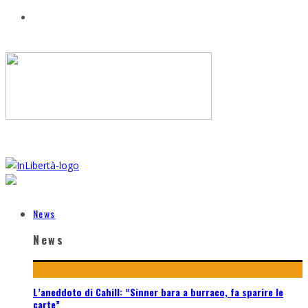
News
News
L’aneddoto di Cahill: “Sinner bara a burraco, fa sparire le
carte”