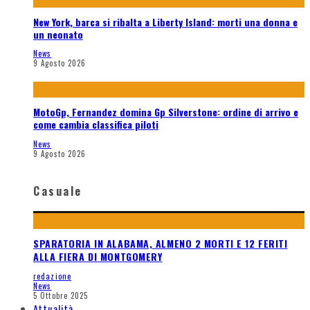
New York, barca si ribalta a Liberty Island: morti una donna e
un neonato
News
9 Agosto 2026
MotoGp, Fernandez domina Gp Silverstone: ordine di arrivo e
come cambia classifica piloti
News
9 Agosto 2026
Casuale
SPARATORIA IN ALABAMA, ALMENO 2 MORTI E 12 FERITI
ALLA FIERA DI MONTGOMERY
redazione
News
5 Ottobre 2025
Attualità