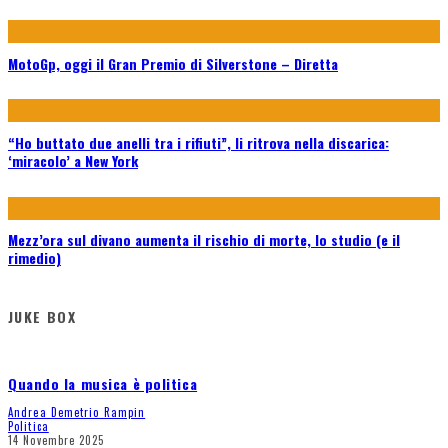
MotoGp, oggi il Gran Premio di Silverstone – Diretta
“Ho buttato due anelli tra i rifiuti”, li ritrova nella discarica:
‘miracolo’ a New York
Mezz’ora sul divano aumenta il rischio di morte, lo studio (e il
rimedio)
JUKE BOX
Quando la musica è politica
Andrea Demetrio Rampin
Politica
14 Novembre 2025