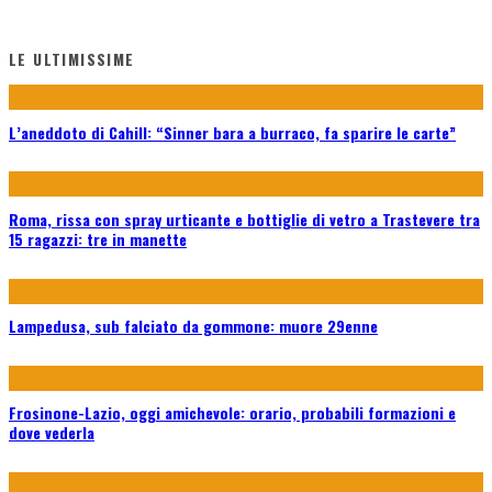
LE ULTIMISSIME
L’aneddoto di Cahill: “Sinner bara a burraco, fa sparire le carte”
Roma, rissa con spray urticante e bottiglie di vetro a Trastevere tra
15 ragazzi: tre in manette
Lampedusa, sub falciato da gommone: muore 29enne
Frosinone-Lazio, oggi amichevole: orario, probabili formazioni e
dove vederla