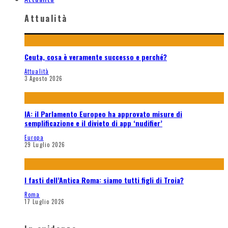
Attualità
Ceuta, cosa è veramente successo e perché?
Attualità
3 Agosto 2026
IA: il Parlamento Europeo ha approvato misure di
semplificazione e il divieto di app ‘nudifier’
Europa
29 Luglio 2026
I fasti dell’Antica Roma: siamo tutti figli di Troia?
Roma
17 Luglio 2026