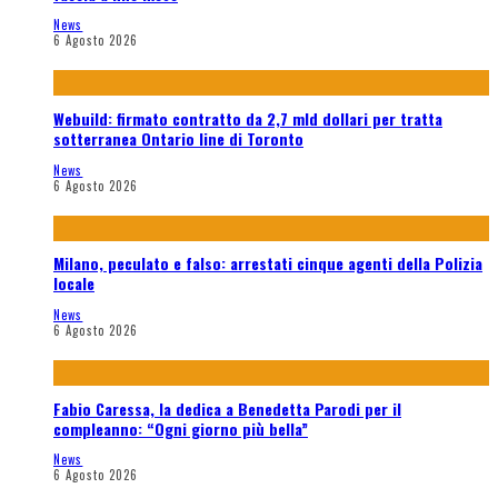
News
6 Agosto 2026
Webuild: firmato contratto da 2,7 mld dollari per tratta
sotterranea Ontario line di Toronto
News
6 Agosto 2026
Milano, peculato e falso: arrestati cinque agenti della Polizia
locale
News
6 Agosto 2026
Fabio Caressa, la dedica a Benedetta Parodi per il
compleanno: “Ogni giorno più bella”
News
6 Agosto 2026