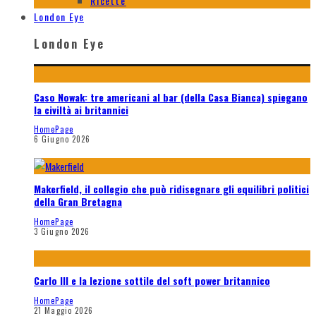
Ricette
London Eye
London Eye
Caso Nowak: tre americani al bar (della Casa Bianca) spiegano
la civiltà ai britannici
HomePage
6 Giugno 2026
Makerfield, il collegio che può ridisegnare gli equilibri politici
della Gran Bretagna
HomePage
3 Giugno 2026
Carlo III e la lezione sottile del soft power britannico
HomePage
21 Maggio 2026