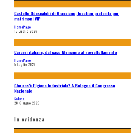
Castello Odescalchi di Bracciano, location preferita per
matrimoni VIP
HomePage
15 Luglio 2026
Carceri italiane, dal caso Alemanno al sovraffollamento
HomePage
5 Luglio 2026
Che cos’è l’Igiene Industriale? A Bologna il Congresso
Nazionale
Salute
28 Giugno 2026
In evidenza