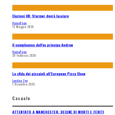
Elezioni UK: Starmer dovrà lasciare
HomePage
12 Maggio 2026
Il compleanno dell’ex principe Andrew
HomePage
20 Febbraio 2026
La sfida dei pizzaioli all’European Pizza Show
London Eye
1 Dicembre 2025
Casuale
ATTENTATO A MANCHESTER, DECINE DI MORTI E FERITI