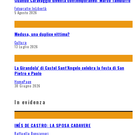
Quando Caravaggio diventa contemporaneo: Marco Tamburro
Fotografie InLibertà
5 Agosto 2026
Medusa, una duplice vittima?
Cultura
13 Luglio 2026
La Girandola’ di Castel Sant’Angelo celebra la festa di San
Pietro e Paolo
HomePage
30 Giugno 2026
In evidenza
INÉS DE CASTRO: LA SPOSA CADAVERE
Raffaella Bonsignori