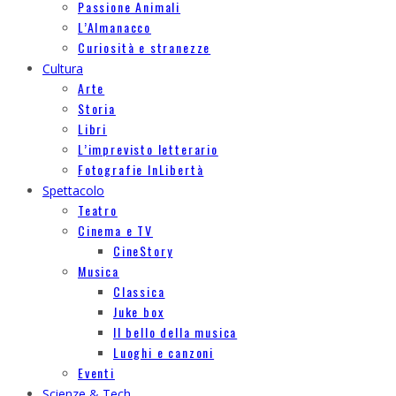
Passione Animali
L’Almanacco
Curiosità e stranezze
Cultura
Arte
Storia
Libri
L’imprevisto letterario
Fotografie InLibertà
Spettacolo
Teatro
Cinema e TV
CineStory
Musica
Classica
Juke box
Il bello della musica
Luoghi e canzoni
Eventi
Scienze & Tech