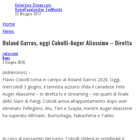
Valentina Clavenzani
HomePage
London Eye
Mondo
23 Maggio 2017
Home
News
Roland Garros, oggi Cobolli-Auger Aliassime – Diretta
redazione
News
3 Giugno 2026
(Adnkronos) –
Flavio Cobolli torna in campo al Roland Garros 2026. Oggi,
mercoledì 3 giugno, il tennista azzurro sfida il canadese Felix
Auger-Aliassime – in diretta tv e streaming – nei quarti di finale
dello Slam di Parigi. Cobolli arriva all’appuntamento dopo aver
eliminato Pellegrino, Wu, Tien e Svajda, mentre Auger-Aliassime
ha superato Altmaier, Burruchaga, Nakashima e Tabilo.
In caso di passaggio del turno, Cobolli sfiderà in semifinale il