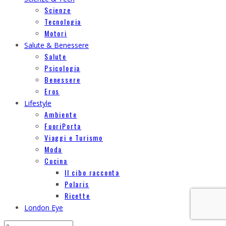
Scienze
Tecnologia
Motori
Salute & Benessere
Salute
Psicologia
Benessere
Eros
Lifestyle
Ambiente
FuoriPorta
Viaggi e Turismo
Moda
Cucina
Il cibo racconta
Polaris
Ricette
London Eye