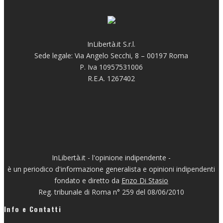
InLibertà.it S.r.l.
Sede legale: Via Angelo Secchi, 8 – 00197 Roma
P. Iva 10957531006
R.E.A. 1267402
InLibertà.it - l'opinione indipendente -
è un periodico d'informazione generalista e opinioni indipendenti
fondato e diretto da
Enzo Di Stasio
Reg. tribunale di Roma n° 259 del 08/06/2010
Info e Contatti