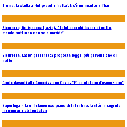
Trump, la stella a Hollywood è ‘rotta’. E c’è un insulto all’Ice
Sicurezza, Aurigemma (Lazio): “Tuteliamo chi lavora di notte,
mondo notturno non solo movida”
Sicurezza, Lazio: presentata proposta legge, più prevenzione di
notte
Conte davanti alla Commissione Covid: “E’ un plotone d’esecuzione”
Superlega Fifa e il clamoroso piano di Infantino, trattò in segreto
insieme ai club fondatori