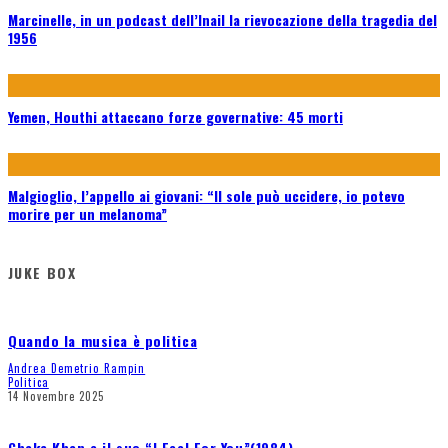
Marcinelle, in un podcast dell’Inail la rievocazione della tragedia del
1956
Yemen, Houthi attaccano forze governative: 45 morti
Malgioglio, l’appello ai giovani: “Il sole può uccidere, io potevo
morire per un melanoma”
JUKE BOX
Quando la musica è politica
Andrea Demetrio Rampin
Politica
14 Novembre 2025
Chaka Khan e il suo “I Feel For You”(1984)