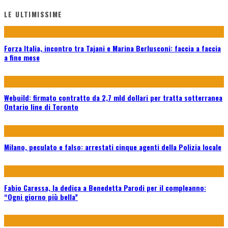
LE ULTIMISSIME
Forza Italia, incontro tra Tajani e Marina Berlusconi: faccia a faccia
a fine mese
Webuild: firmato contratto da 2,7 mld dollari per tratta sotterranea
Ontario line di Toronto
Milano, peculato e falso: arrestati cinque agenti della Polizia locale
Fabio Caressa, la dedica a Benedetta Parodi per il compleanno:
“Ogni giorno più bella”