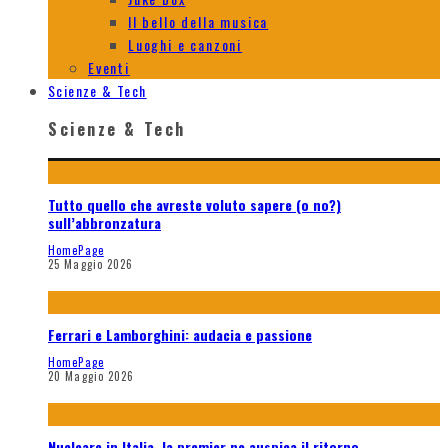
Il bello della musica
Luoghi e canzoni
Eventi
Scienze & Tech
Scienze & Tech
Tutto quello che avreste voluto sapere (o no?)
sull’abbronzatura
HomePage
25 Maggio 2026
Ferrari e Lamborghini: audacia e passione
HomePage
20 Maggio 2026
Nucleare in Italia, la premier ne auspica il ritorno