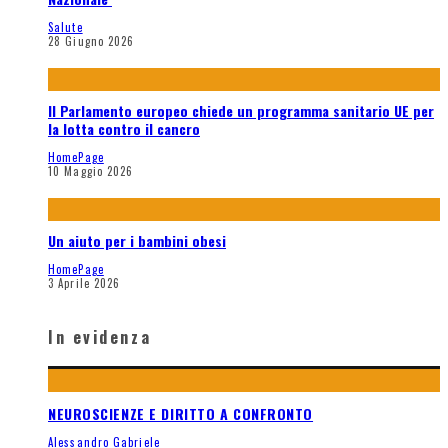
Salute
28 Giugno 2026
Il Parlamento europeo chiede un programma sanitario UE per
la lotta contro il cancro
HomePage
10 Maggio 2026
Un aiuto per i bambini obesi
HomePage
3 Aprile 2026
In evidenza
NEUROSCIENZE E DIRITTO A CONFRONTO
Alessandro Gabriele