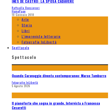
INÉS DE CASTRO: LA SPOSA CADAVERE
Raffaella Bonsignori
HomePage
10 Gennaio 2018
Arte
Storia
Libri
L’imprevisto letterario
Fotografie InLibertà
Spettacolo
Spettacolo
Quando Caravaggio diventa contemporaneo: Marco Tamburro
Fotografie InLibertà
5 Agosto 2026
Il pianoforte che sogna in grande. Intervista a Francesca
Cesaretti