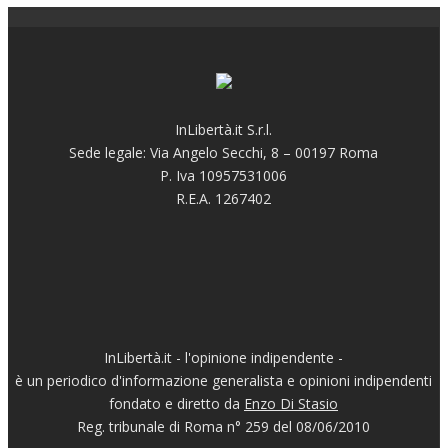
InLibertà.it S.r.l.
Sede legale: Via Angelo Secchi, 8 – 00197 Roma
P. Iva 10957531006
R.E.A. 1267402
InLibertà.it - l'opinione indipendente -
è un periodico d'informazione generalista e opinioni indipendenti
fondato e diretto da
Enzo Di Stasio
Reg. tribunale di Roma n° 259 del 08/06/2010