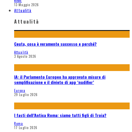
News
13 Maggio 2026
Attualità
Attualità
Ceuta, cosa è veramente successo e perché?
Attualità
3 Agosto 2026
IA: il Parlamento Europeo ha approvato misure di
semplificazione e il divieto di app ‘nudifier’
Europa
29 Luglio 2026
I fasti dell’Antica Roma: siamo tutti figli di Troia?
Roma
17 Luglio 2026