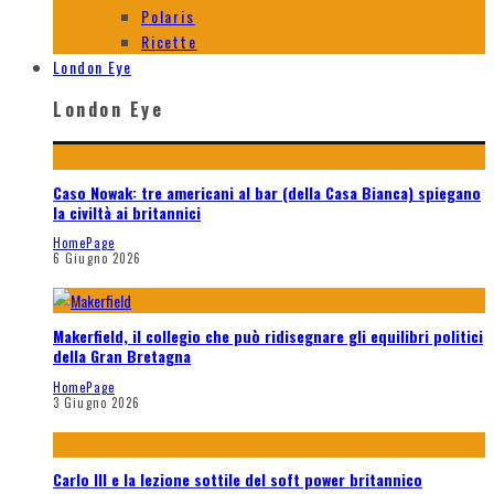
Polaris
Ricette
London Eye
London Eye
Caso Nowak: tre americani al bar (della Casa Bianca) spiegano
la civiltà ai britannici
HomePage
6 Giugno 2026
Makerfield, il collegio che può ridisegnare gli equilibri politici
della Gran Bretagna
HomePage
3 Giugno 2026
Carlo III e la lezione sottile del soft power britannico