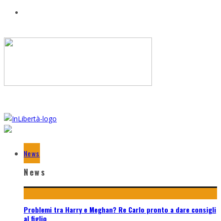
News
News
Problemi tra Harry e Meghan? Re Carlo pronto a dare consigli
al figlio