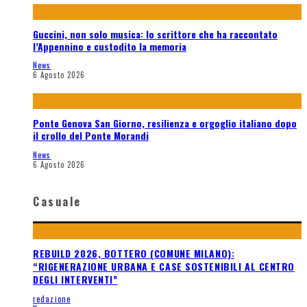
Guccini, non solo musica: lo scrittore che ha raccontato
l’Appennino e custodito la memoria
News
6 Agosto 2026
Ponte Genova San Giorno, resilienza e orgoglio italiano dopo
il crollo del Ponte Morandi
News
6 Agosto 2026
Casuale
REBUILD 2026, BOTTERO (COMUNE MILANO):
“RIGENERAZIONE URBANA E CASE SOSTENIBILI AL CENTRO
DEGLI INTERVENTI”
redazione