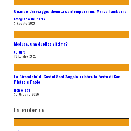
Quando Caravaggio diventa contemporaneo: Marco Tamburro
Fotografie InLibertà
5 Agosto 2026
Medusa, una duplice vittima?
Cultura
13 Luglio 2026
La Girandola’ di Castel Sant’Angelo celebra la festa di San
Pietro e Paolo
HomePage
30 Giugno 2026
In evidenza