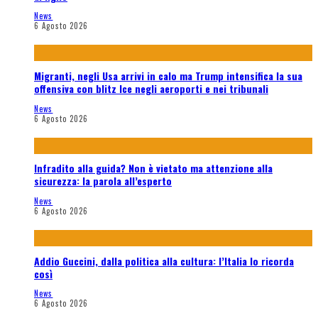
News
6 Agosto 2026
Migranti, negli Usa arrivi in calo ma Trump intensifica la sua
offensiva con blitz Ice negli aeroporti e nei tribunali
News
6 Agosto 2026
Infradito alla guida? Non è vietato ma attenzione alla
sicurezza: la parola all’esperto
News
6 Agosto 2026
Addio Guccini, dalla politica alla cultura: l’Italia lo ricorda
così
News
6 Agosto 2026