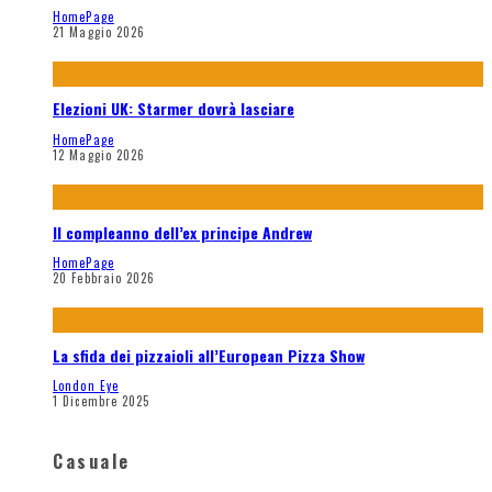
HomePage
21 Maggio 2026
Elezioni UK: Starmer dovrà lasciare
HomePage
12 Maggio 2026
Il compleanno dell’ex principe Andrew
HomePage
20 Febbraio 2026
La sfida dei pizzaioli all’European Pizza Show
London Eye
1 Dicembre 2025
Casuale