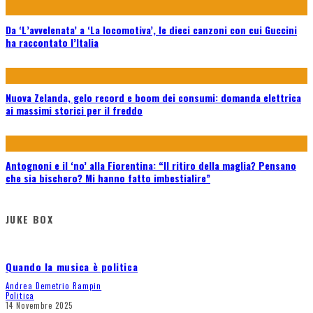
Da ‘L’avvelenata’ a ‘La locomotiva’, le dieci canzoni con cui Guccini
ha raccontato l’Italia
Nuova Zelanda, gelo record e boom dei consumi: domanda elettrica
ai massimi storici per il freddo
Antognoni e il ‘no’ alla Fiorentina: “Il ritiro della maglia? Pensano
che sia bischero? Mi hanno fatto imbestialire”
JUKE BOX
Quando la musica è politica
Andrea Demetrio Rampin
Politica
14 Novembre 2025