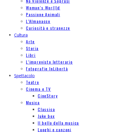
No Violenze e Soprusi
Woman’s Wor(l)d
Passione Animali
L’Almanacco
Curiosità e stranezze
Cultura
Arte
Storia
Libri
L’imprevisto letterario
Fotografie InLibertà
Spettacolo
Teatro
Cinema e TV
CineStory
Musica
Classica
Juke box
Il bello della musica
Luoghi e canzoni