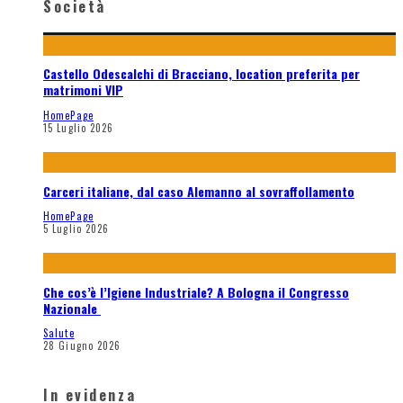
Società
Castello Odescalchi di Bracciano, location preferita per
matrimoni VIP
HomePage
15 Luglio 2026
Carceri italiane, dal caso Alemanno al sovraffollamento
HomePage
5 Luglio 2026
Che cos’è l’Igiene Industriale? A Bologna il Congresso
Nazionale
Salute
28 Giugno 2026
In evidenza