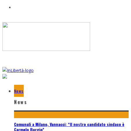
News
News
Comunali a Milano, Vannacci: “Il nostro candidato sindaco è
Carmelo Burgio”