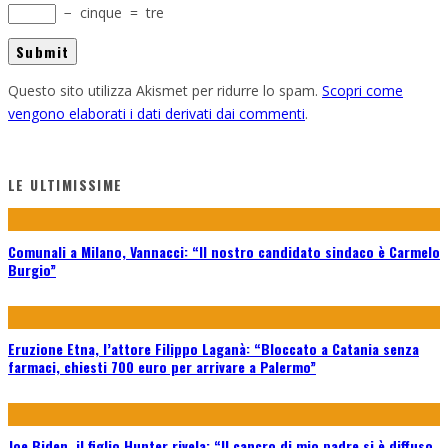
−
cinque
=
tre
Questo sito utilizza Akismet per ridurre lo spam.
Scopri come
vengono elaborati i dati derivati dai commenti
.
LE ULTIMISSIME
Comunali a Milano, Vannacci: “Il nostro candidato sindaco è Carmelo
Burgio”
Eruzione Etna, l’attore Filippo Laganà: “Bloccato a Catania senza
farmaci, chiesti 700 euro per arrivare a Palermo”
Joe Biden, il figlio Hunter rivela: “Il cancro di mio padre si è diffuso