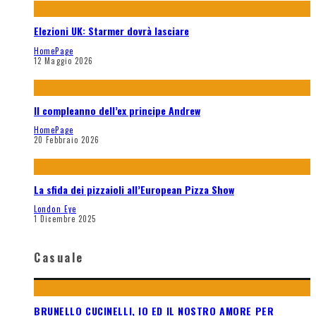
Elezioni UK: Starmer dovrà lasciare
HomePage
12 Maggio 2026
Il compleanno dell’ex principe Andrew
HomePage
20 Febbraio 2026
La sfida dei pizzaioli all’European Pizza Show
London Eye
1 Dicembre 2025
Casuale
BRUNELLO CUCINELLI, IO ED IL NOSTRO AMORE PER