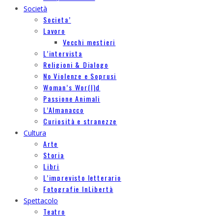
Società
Societa’
Lavoro
Vecchi mestieri
L’intervista
Religioni & Dialogo
No Violenze e Soprusi
Woman’s Wor(l)d
Passione Animali
L’Almanacco
Curiosità e stranezze
Cultura
Arte
Storia
Libri
L’imprevisto letterario
Fotografie InLibertà
Spettacolo
Teatro