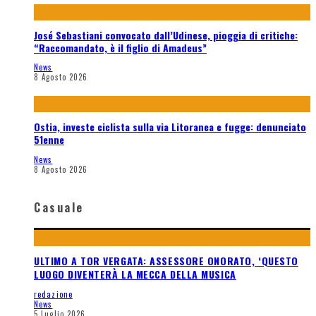
José Sebastiani convocato dall’Udinese, pioggia di critiche:
“Raccomandato, è il figlio di Amadeus”
News
8 Agosto 2026
Ostia, investe ciclista sulla via Litoranea e fugge: denunciato
51enne
News
8 Agosto 2026
Casuale
ULTIMO A TOR VERGATA: ASSESSORE ONORATO, ‘QUESTO
LUOGO DIVENTERÀ LA MECCA DELLA MUSICA
redazione
News
5 Luglio 2026