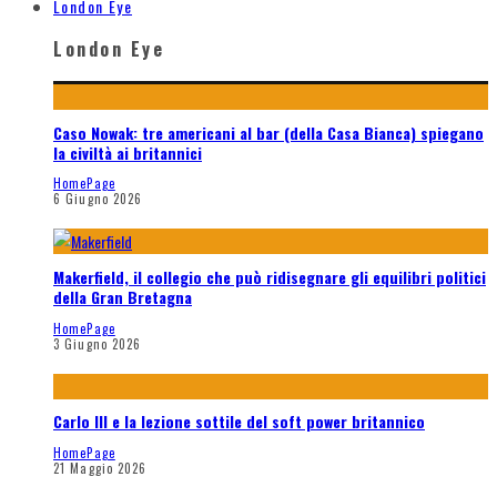
London Eye
London Eye
Caso Nowak: tre americani al bar (della Casa Bianca) spiegano
la civiltà ai britannici
HomePage
6 Giugno 2026
Makerfield, il collegio che può ridisegnare gli equilibri politici
della Gran Bretagna
HomePage
3 Giugno 2026
Carlo III e la lezione sottile del soft power britannico
HomePage
21 Maggio 2026