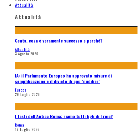
Attualità
Attualità
Ceuta, cosa è veramente successo e perché?
Attualità
3 Agosto 2026
IA: il Parlamento Europeo ha approvato misure di
semplificazione e il divieto di app ‘nudifier’
Europa
29 Luglio 2026
I fasti dell’Antica Roma: siamo tutti figli di Troia?
Roma
17 Luglio 2026