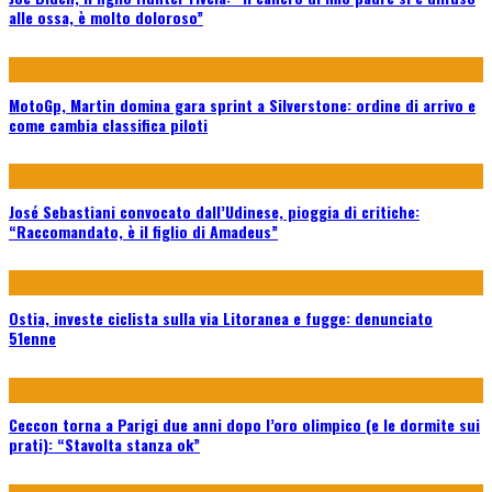
alle ossa, è molto doloroso”
MotoGp, Martin domina gara sprint a Silverstone: ordine di arrivo e
come cambia classifica piloti
José Sebastiani convocato dall’Udinese, pioggia di critiche:
“Raccomandato, è il figlio di Amadeus”
Ostia, investe ciclista sulla via Litoranea e fugge: denunciato
51enne
Ceccon torna a Parigi due anni dopo l’oro olimpico (e le dormite sui
prati): “Stavolta stanza ok”