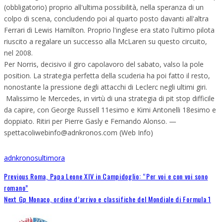
(obbligatorio) proprio all'ultima possibilità, nella speranza di un
colpo di scena, concludendo poi al quarto posto davanti all'altra
Ferrari di Lewis Hamilton. Proprio l'inglese era stato l'ultimo pilota
riuscito a regalare un successo alla McLaren su questo circuito,
nel 2008.
Per Norris, decisivo il giro capolavoro del sabato, valso la pole
position. La strategia perfetta della scuderia ha poi fatto il resto,
nonostante la pressione degli attacchi di Leclerc negli ultimi giri.
Malissimo le Mercedes, in virtù di una strategia di pit stop difficile
da capire, con George Russell 11esimo e Kimi Antonelli 18esimo e
doppiato. Ritiri per Pierre Gasly e Fernando Alonso. —
spettacoliwebinfo@adnkronos.com (Web Info)
adnkronos
ultimora
Previous
Roma, Papa Leone XIV in Campidoglio: “Per voi e con voi sono
romano”
Next
Gp Monaco, ordine d’arrivo e classifiche del Mondiale di Formula 1