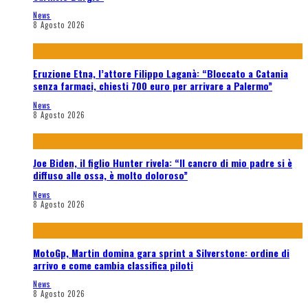
News
8 Agosto 2026
Eruzione Etna, l’attore Filippo Laganà: “Bloccato a Catania
senza farmaci, chiesti 700 euro per arrivare a Palermo”
News
8 Agosto 2026
Joe Biden, il figlio Hunter rivela: “Il cancro di mio padre si è
diffuso alle ossa, è molto doloroso”
News
8 Agosto 2026
MotoGp, Martin domina gara sprint a Silverstone: ordine di
arrivo e come cambia classifica piloti
News
8 Agosto 2026