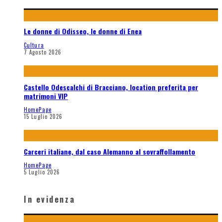
Le donne di Odisseo, le donne di Enea
Cultura
7 Agosto 2026
Castello Odescalchi di Bracciano, location preferita per
matrimoni VIP
HomePage
15 Luglio 2026
Carceri italiane, dal caso Alemanno al sovraffollamento
HomePage
5 Luglio 2026
In evidenza