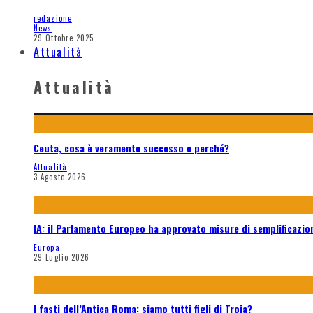
redazione
News
29 Ottobre 2025
Attualità
Attualità
Ceuta, cosa è veramente successo e perché?
Attualità
3 Agosto 2026
IA: il Parlamento Europeo ha approvato misure di semplificazione
Europa
29 Luglio 2026
I fasti dell’Antica Roma: siamo tutti figli di Troia?