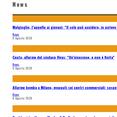
News
Malgioglio, l’appello ai giovani: “Il sole può uccidere, io pote
News
6 Agosto 2026
Ceuta, allarme del sindaco Vivas: “Un’invasione, e non è finita”
News
6 Agosto 2026
Allarme bomba a Milano, evacuati sei centri commerciali: sospe
News
6 Agosto 2026