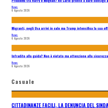
Problemi tra Harry e Meghan? Re Carlo pronto a dare consigli al
News
6 Agosto 2026
Migranti, negli Usa arrivi in calo ma Trump intensifica la sua off
News
6 Agosto 2026
Infradito alla guida? Non è vietato ma attenzione alla sicurezza:
News
6 Agosto 2026
Casuale
CITTADINANZE FACILI, LA DENUNCIA DEL SIND