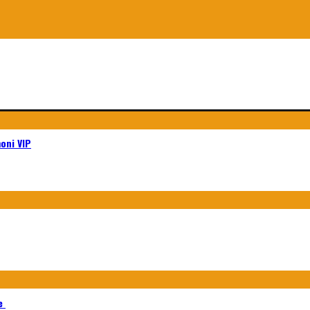
moni VIP
le