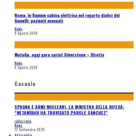
Roma, in fiamme cabina elettrica nel reparto dialisi del
Gemelli: pazienti evacuati
News
8 Agosto 2026
MotoGp, oggi gara sprint Silverstone – Diretta
News
8 Agosto 2026
Casuale
SPAGNA E ARMI NUCLEARI, LA MINISTRA DELLA DIFESA:
“NETANYAHU HA TRAVISATO PAROLE SANCHEZ”
redazione
News
12 Settembre 2025
Attualità