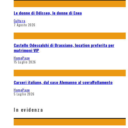
Le donne di Odisseo, le donne di Enea
Cultura
7 Agosto 2026
Castello Odescalchi di Bracciano, location preferita per
matrimoni VIP
HomePage
15 Luglio 2026
Carceri italiane, dal caso Alemanno al sovraffollamento
HomePage
5 Luglio 2026
In evidenza