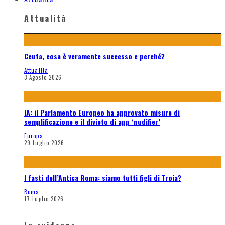
Attualità
Ceuta, cosa è veramente successo e perché?
Attualità
3 Agosto 2026
IA: il Parlamento Europeo ha approvato misure di
semplificazione e il divieto di app ‘nudifier’
Europa
29 Luglio 2026
I fasti dell’Antica Roma: siamo tutti figli di Troia?
Roma
17 Luglio 2026