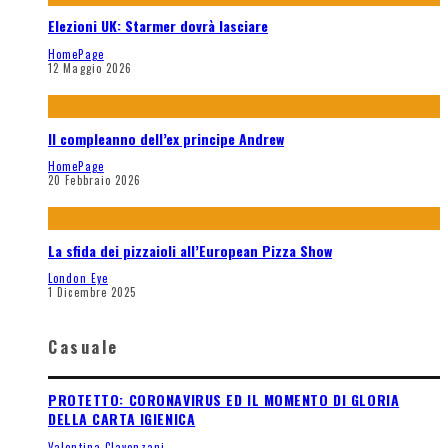
Elezioni UK: Starmer dovrà lasciare
HomePage
12 Maggio 2026
Il compleanno dell’ex principe Andrew
HomePage
20 Febbraio 2026
La sfida dei pizzaioli all’European Pizza Show
London Eye
1 Dicembre 2025
Casuale
PROTETTO: CORONAVIRUS ED IL MOMENTO DI GLORIA
DELLA CARTA IGIENICA
Valentina Clavenzani