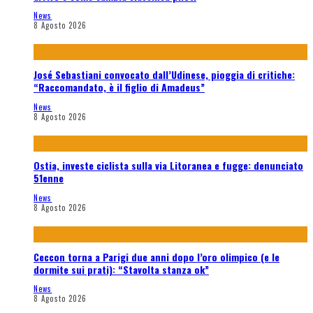
News
8 Agosto 2026
José Sebastiani convocato dall’Udinese, pioggia di critiche:
“Raccomandato, è il figlio di Amadeus”
News
8 Agosto 2026
Ostia, investe ciclista sulla via Litoranea e fugge: denunciato
51enne
News
8 Agosto 2026
Ceccon torna a Parigi due anni dopo l’oro olimpico (e le
dormite sui prati): “Stavolta stanza ok”
News
8 Agosto 2026