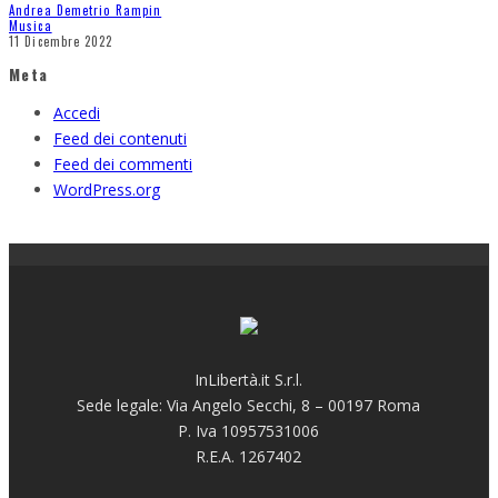
Andrea Demetrio Rampin
Musica
11 Dicembre 2022
Meta
Accedi
Feed dei contenuti
Feed dei commenti
WordPress.org
InLibertà.it S.r.l.
Sede legale: Via Angelo Secchi, 8 – 00197 Roma
P. Iva 10957531006
R.E.A. 1267402