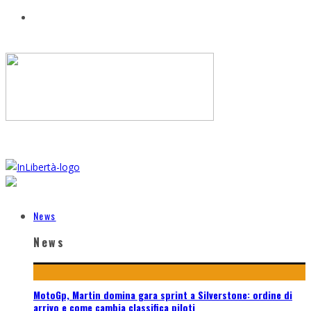
News
News
MotoGp, Martin domina gara sprint a Silverstone: ordine di
arrivo e come cambia classifica piloti