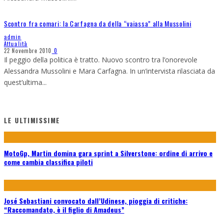
Scontro fra comari: la Carfagna da della “vaiassa” alla Mussolini
admin
Attualità
22 Novembre 2010
0
Il peggio della politica è tratto. Nuovo scontro tra l’onorevole
Alessandra Mussolini e Mara Carfagna. In un’intervista rilasciata da
quest’ultima
...
LE ULTIMISSIME
MotoGp, Martin domina gara sprint a Silverstone: ordine di arrivo e
come cambia classifica piloti
José Sebastiani convocato dall’Udinese, pioggia di critiche:
“Raccomandato, è il figlio di Amadeus”