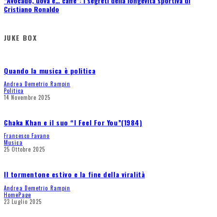
“Avocado, uova e… caffè”: i segreti della longevità sportiva di
Cristiano Ronaldo
JUKE BOX
Quando la musica è politica
Andrea Demetrio Rampin
Politica
14 Novembre 2025
Chaka Khan e il suo “I Feel For You”(1984)
Francesco Favano
Musica
25 Ottobre 2025
Il tormentone estivo e la fine della viralità
Andrea Demetrio Rampin
HomePage
23 Luglio 2025