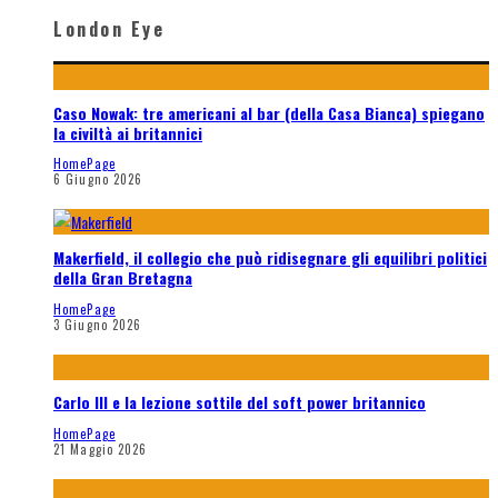
London Eye
Caso Nowak: tre americani al bar (della Casa Bianca) spiegano
la civiltà ai britannici
HomePage
6 Giugno 2026
Makerfield, il collegio che può ridisegnare gli equilibri politici
della Gran Bretagna
HomePage
3 Giugno 2026
Carlo III e la lezione sottile del soft power britannico
HomePage
21 Maggio 2026