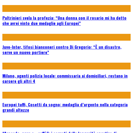
Paltrinieri svela la profezia: “Una donna con il rosario mi ha detto
che avrei vinto due medaglie agli Europei”
Juve-Inter, tifosi bianconeri contro Di Gregorio: “È un disastro,
serve un nuovo portiere”
Milano, agenti polizia locale: commissaria ai domiciliari, restano in
carcere gli altri 4
Europei tuffi, Cosetti da sogno: medaglia d’argento nella categoria
grandi altezze